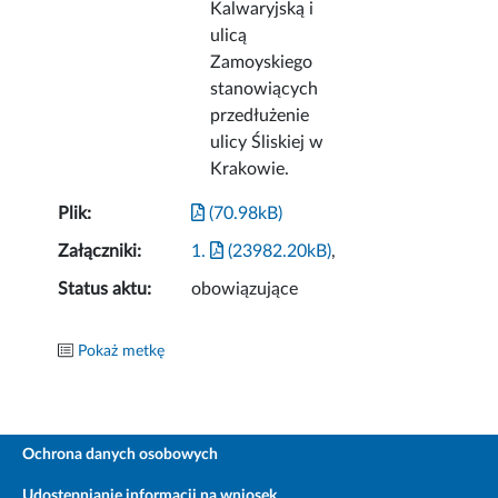
Kalwaryjską i
ulicą
Zamoyskiego
stanowiących
przedłużenie
ulicy Śliskiej w
Krakowie.
Plik:
(70.98kB)
Załączniki:
1.
(23982.20kB)
,
Status aktu:
obowiązujące
Pokaż metkę
Ochrona danych osobowych
Udostępnianie informacji na wniosek