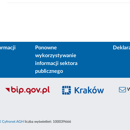
ormacji
Ponowne
Deklar
wykorzystywanie
informacji sektora
publicznego
W
 Cyfronet AGH
liczba wyświetleń:
100039666