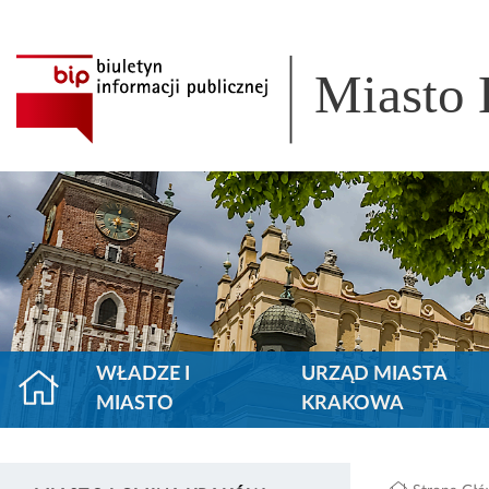
Miasto
WŁADZE I
URZĄD MIASTA
MIASTO
KRAKOWA