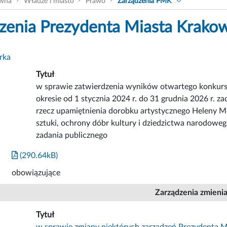
ówna
Władze i miasto
Prawo
Zarządzenia PMK
zenia Prezydenta Miasta Krako
rka
Tytuł
w sprawie zatwierdzenia wyników otwartego konkursu
okresie od 1 stycznia 2024 r. do 31 grudnia 2026 r. za
rzecz upamiętnienia dorobku artystycznego Heleny Mo
sztuki, ochrony dóbr kultury i dziedzictwa narodowego
zadania publicznego
(290.64kB)
obowiązujące
Zarządzenia zmieni
Tytuł
w sprawie zmiany niektórych zarządzeń Prezydenta 