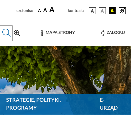
A
A
czcionka:
A
kontrast:
MAPA STRONY
ZALOGUJ
STRATEGIE, POLITYKI,
E-
PROGRAMY
URZĄD