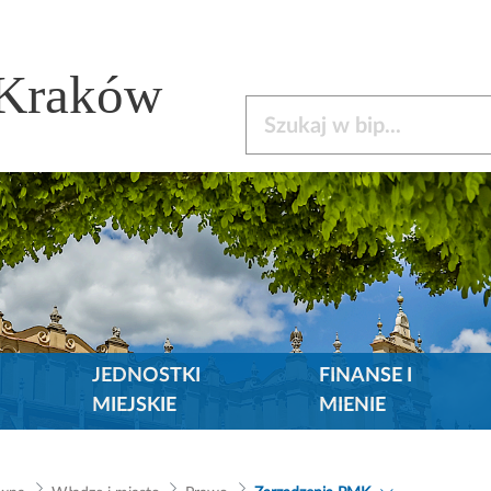
 Kraków
Szukaj w bip
JEDNOSTKI
FINANSE I
MIEJSKIE
MIENIE