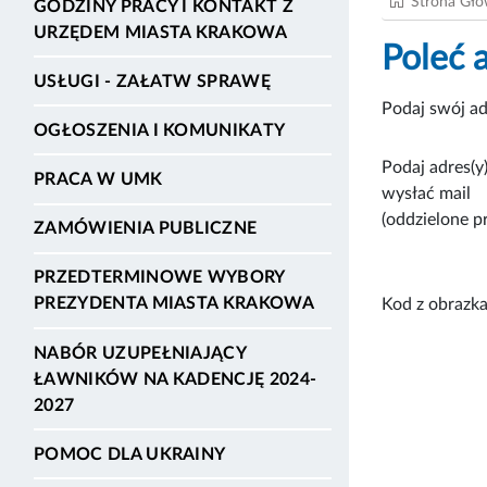
Strona Gł
GODZINY PRACY I KONTAKT Z
URZĘDEM MIASTA KRAKOWA
Poleć 
USŁUGI - ZAŁATW SPRAWĘ
Podaj swój ad
OGŁOSZENIA I KOMUNIKATY
Podaj adres(y)
PRACA W UMK
wysłać mail
(oddzielone p
ZAMÓWIENIA PUBLICZNE
PRZEDTERMINOWE WYBORY
PREZYDENTA MIASTA KRAKOWA
Kod z obrazka
NABÓR UZUPEŁNIAJĄCY
ŁAWNIKÓW NA KADENCJĘ 2024-
2027
POMOC DLA UKRAINY