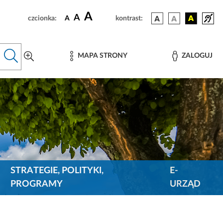
A
A
czcionka:
A
kontrast:
MAPA STRONY
ZALOGUJ
STRATEGIE, POLITYKI,
E-
PROGRAMY
URZĄD