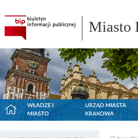
Miasto
WŁADZE I
URZĄD MIASTA
MIASTO
KRAKOWA