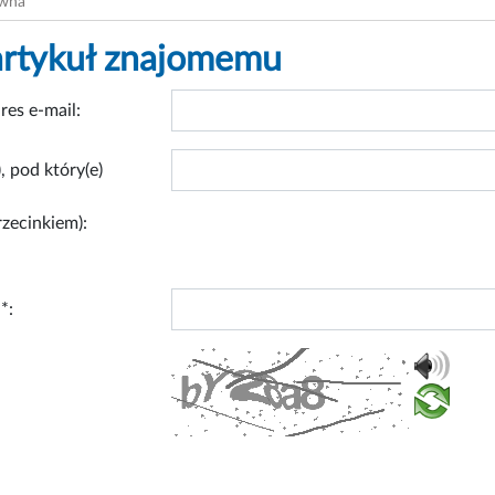
ówna
artykuł znajomemu
res e-mail:
, pod który(e)
rzecinkiem):
*: