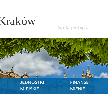
 Kraków
Szukaj w bip
JEDNOSTKI
FINANSE I
MIEJSKIE
MIENIE