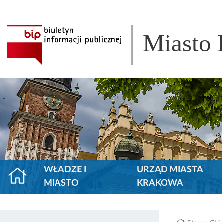
Miasto
WŁADZE I
URZĄD MIASTA
MIASTO
KRAKOWA