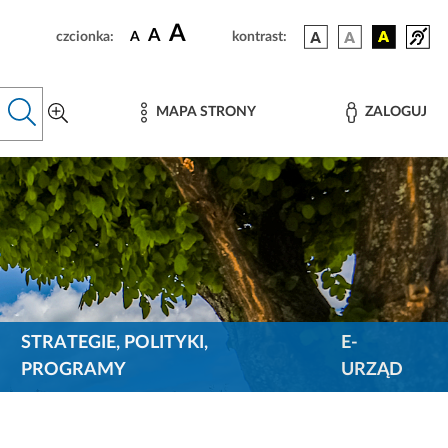
A
A
czcionka:
A
kontrast:
MAPA STRONY
ZALOGUJ
STRATEGIE, POLITYKI,
E-
PROGRAMY
URZĄD