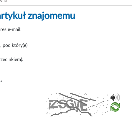
ówna
artykuł znajomemu
res e-mail:
, pod który(e)
rzecinkiem):
*: