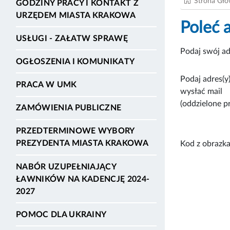
Strona Gł
GODZINY PRACY I KONTAKT Z
URZĘDEM MIASTA KRAKOWA
Poleć 
USŁUGI - ZAŁATW SPRAWĘ
Podaj swój ad
OGŁOSZENIA I KOMUNIKATY
Podaj adres(y)
PRACA W UMK
wysłać mail
(oddzielone p
ZAMÓWIENIA PUBLICZNE
PRZEDTERMINOWE WYBORY
PREZYDENTA MIASTA KRAKOWA
Kod z obrazka
NABÓR UZUPEŁNIAJĄCY
ŁAWNIKÓW NA KADENCJĘ 2024-
2027
POMOC DLA UKRAINY