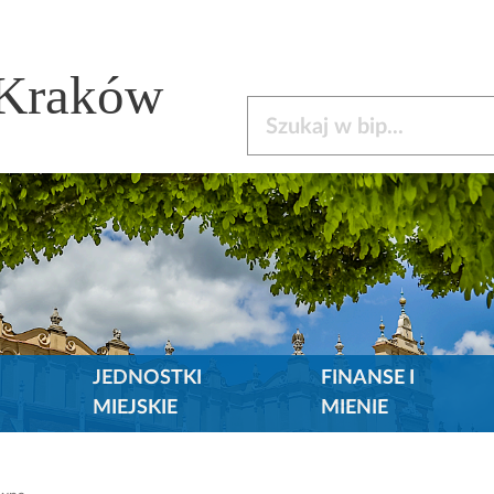
 Kraków
Szukaj w bip
JEDNOSTKI
FINANSE I
MIEJSKIE
MIENIE