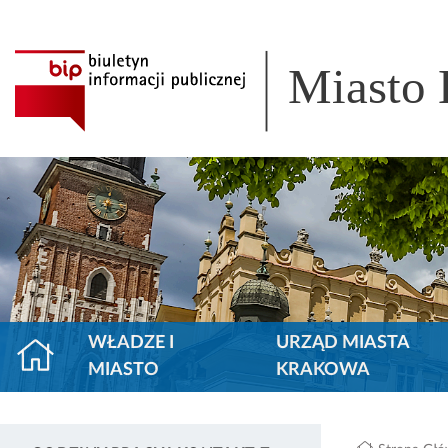
Miasto
WŁADZE I
URZĄD MIASTA
MIASTO
KRAKOWA