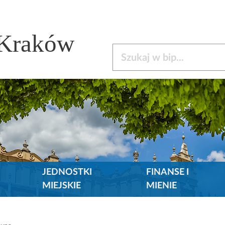
 Kraków
Szukaj w bip
JEDNOSTKI
FINANSE I
MIEJSKIE
MIENIE