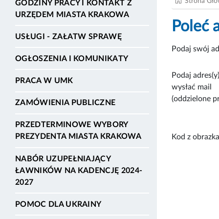
Strona Gł
GODZINY PRACY I KONTAKT Z
URZĘDEM MIASTA KRAKOWA
Poleć 
USŁUGI - ZAŁATW SPRAWĘ
Podaj swój ad
OGŁOSZENIA I KOMUNIKATY
Podaj adres(y)
PRACA W UMK
wysłać mail
(oddzielone p
ZAMÓWIENIA PUBLICZNE
PRZEDTERMINOWE WYBORY
PREZYDENTA MIASTA KRAKOWA
Kod z obrazka
NABÓR UZUPEŁNIAJĄCY
ŁAWNIKÓW NA KADENCJĘ 2024-
2027
POMOC DLA UKRAINY