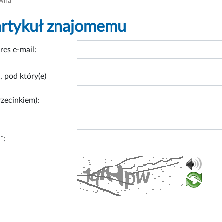
ówna
artykuł znajomemu
res e-mail:
, pod który(e)
rzecinkiem):
*: