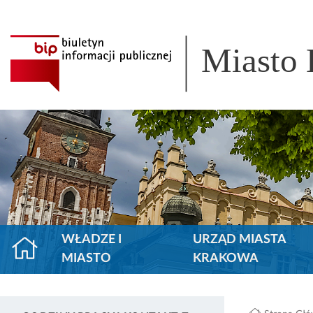
Miasto
WŁADZE I
URZĄD MIASTA
MIASTO
KRAKOWA