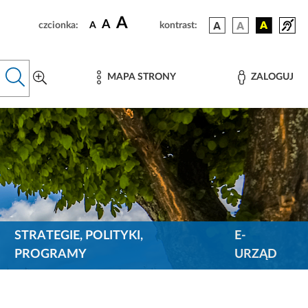
A
A
czcionka:
A
kontrast:
MAPA STRONY
ZALOGUJ
STRATEGIE, POLITYKI,
E-
PROGRAMY
URZĄD