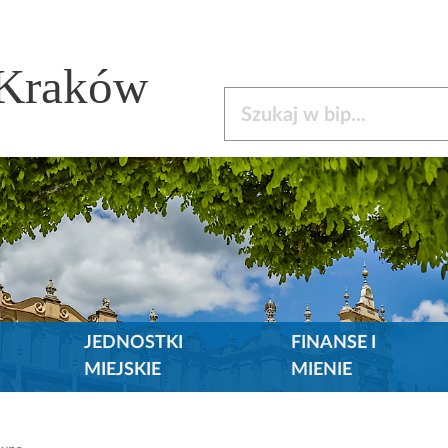
 Kraków
Szukaj w bip
JEDNOSTKI
FINANSE I
MIEJSKIE
MIENIE