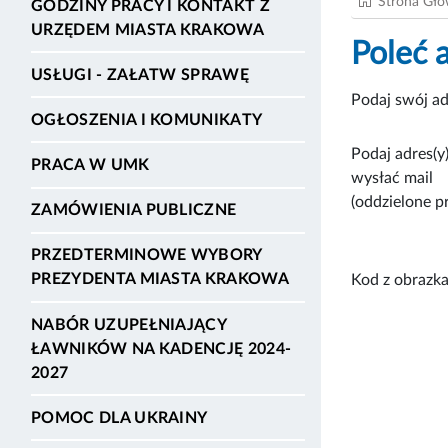
Strona Gł
GODZINY PRACY I KONTAKT Z
URZĘDEM MIASTA KRAKOWA
Poleć 
USŁUGI - ZAŁATW SPRAWĘ
Podaj swój ad
OGŁOSZENIA I KOMUNIKATY
Podaj adres(y)
PRACA W UMK
wysłać mail
(oddzielone p
ZAMÓWIENIA PUBLICZNE
PRZEDTERMINOWE WYBORY
PREZYDENTA MIASTA KRAKOWA
Kod z obrazka
NABÓR UZUPEŁNIAJĄCY
ŁAWNIKÓW NA KADENCJĘ 2024-
2027
POMOC DLA UKRAINY