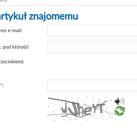
ówna
artykuł znajomemu
res e-mail:
, pod który(e)
rzecinkiem):
*: