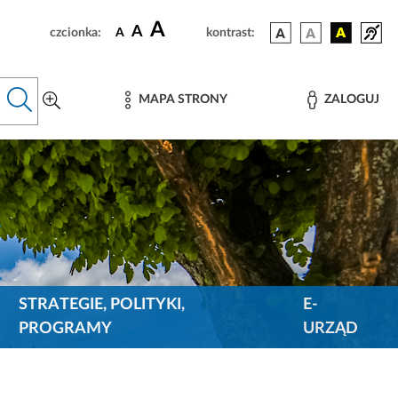
A
A
czcionka:
A
kontrast:
MAPA STRONY
ZALOGUJ
STRATEGIE, POLITYKI,
E-
PROGRAMY
URZĄD