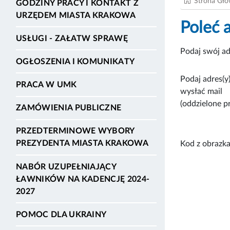
Strona Gł
GODZINY PRACY I KONTAKT Z
URZĘDEM MIASTA KRAKOWA
Poleć 
USŁUGI - ZAŁATW SPRAWĘ
Podaj swój ad
OGŁOSZENIA I KOMUNIKATY
Podaj adres(y)
PRACA W UMK
wysłać mail
(oddzielone p
ZAMÓWIENIA PUBLICZNE
PRZEDTERMINOWE WYBORY
PREZYDENTA MIASTA KRAKOWA
Kod z obrazka
NABÓR UZUPEŁNIAJĄCY
ŁAWNIKÓW NA KADENCJĘ 2024-
2027
POMOC DLA UKRAINY