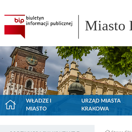
Miasto
WŁADZE I
URZĄD MIASTA
MIASTO
KRAKOWA