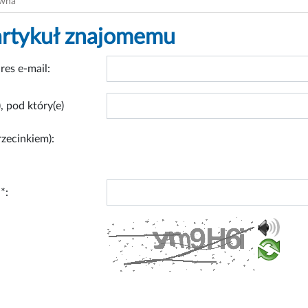
ówna
artykuł znajomemu
res e-mail:
, pod który(e)
rzecinkiem):
*: