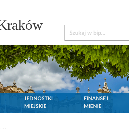
 Kraków
Szukaj w bip
JEDNOSTKI
FINANSE I
MIEJSKIE
MIENIE