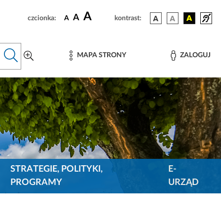
A
A
czcionka:
A
kontrast:
MAPA STRONY
ZALOGUJ
STRATEGIE, POLITYKI,
E-
PROGRAMY
URZĄD