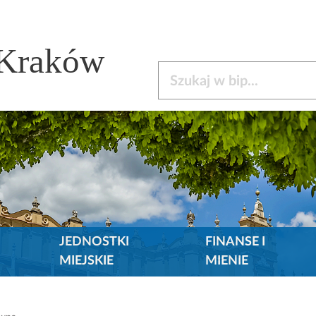
 Kraków
Szukaj w bip
JEDNOSTKI
FINANSE I
MIEJSKIE
MIENIE