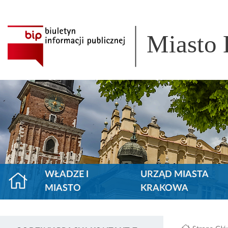
Miasto
WŁADZE I
URZĄD MIASTA
MIASTO
KRAKOWA