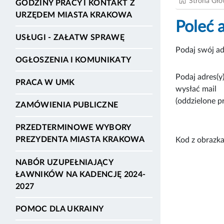
Strona Gł
GODZINY PRACY I KONTAKT Z
URZĘDEM MIASTA KRAKOWA
Poleć 
USŁUGI - ZAŁATW SPRAWĘ
Podaj swój ad
OGŁOSZENIA I KOMUNIKATY
Podaj adres(y)
PRACA W UMK
wysłać mail
(oddzielone p
ZAMÓWIENIA PUBLICZNE
PRZEDTERMINOWE WYBORY
PREZYDENTA MIASTA KRAKOWA
Kod z obrazka
NABÓR UZUPEŁNIAJĄCY
ŁAWNIKÓW NA KADENCJĘ 2024-
2027
POMOC DLA UKRAINY