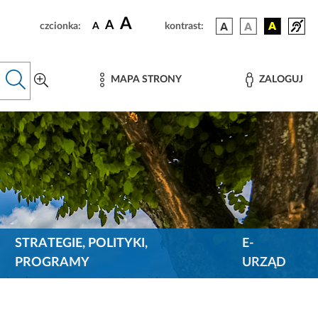
A
A
czcionka:
A
kontrast:
MAPA STRONY
ZALOGUJ
STRATEGIE, POLITYKI,
E-
PROGRAMY
URZĄD