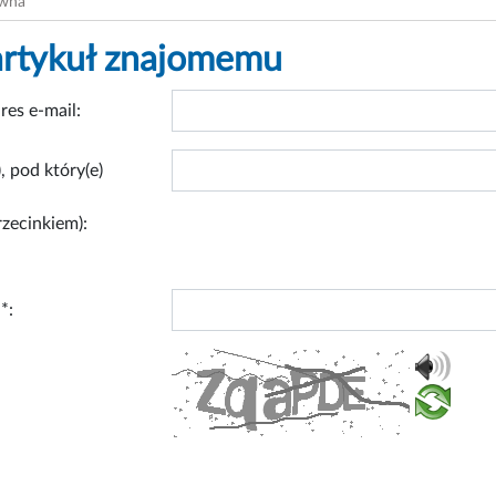
ówna
artykuł znajomemu
res e-mail:
, pod który(e)
rzecinkiem):
*: