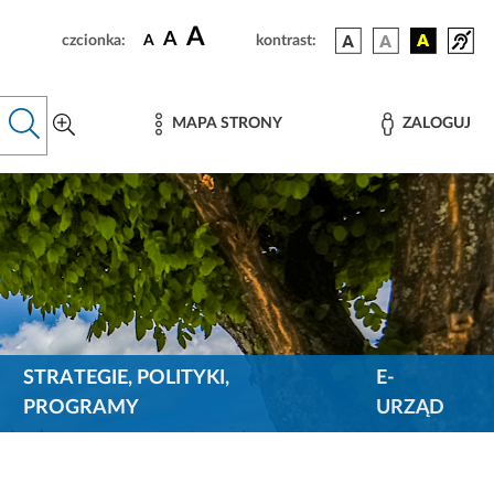
A
A
czcionka:
A
kontrast:
MAPA STRONY
ZALOGUJ
STRATEGIE, POLITYKI,
E-
PROGRAMY
URZĄD