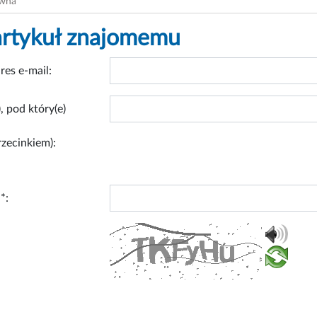
ówna
artykuł znajomemu
res e-mail:
, pod który(e)
rzecinkiem):
*: