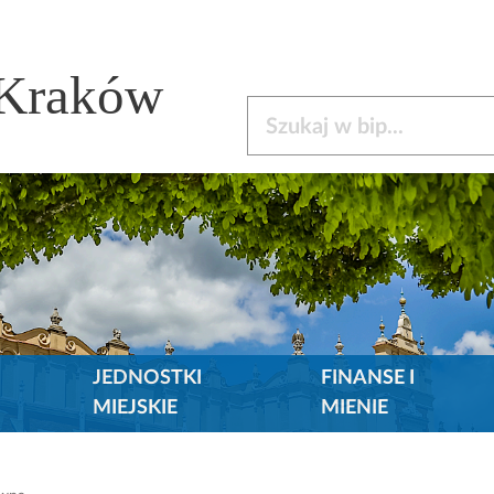
 Kraków
Szukaj w bip
JEDNOSTKI
FINANSE I
MIEJSKIE
MIENIE