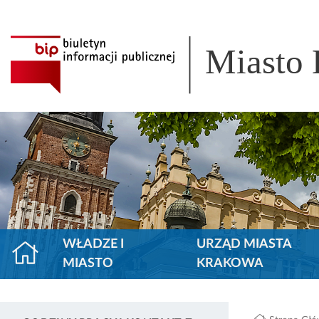
Miasto
WŁADZE I
URZĄD MIASTA
MIASTO
KRAKOWA