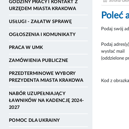
Strona Gł
GODZINY PRACY I KONTAKT Z
URZĘDEM MIASTA KRAKOWA
Poleć 
USŁUGI - ZAŁATW SPRAWĘ
Podaj swój ad
OGŁOSZENIA I KOMUNIKATY
Podaj adres(y)
PRACA W UMK
wysłać mail
(oddzielone p
ZAMÓWIENIA PUBLICZNE
PRZEDTERMINOWE WYBORY
PREZYDENTA MIASTA KRAKOWA
Kod z obrazka
NABÓR UZUPEŁNIAJĄCY
ŁAWNIKÓW NA KADENCJĘ 2024-
2027
POMOC DLA UKRAINY