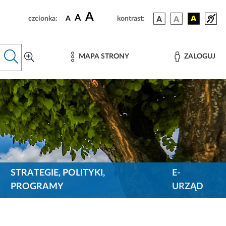
A
A
czcionka:
A
kontrast:
MAPA STRONY
ZALOGUJ
STRATEGIE, POLITYKI,
E-
PROGRAMY
URZĄD