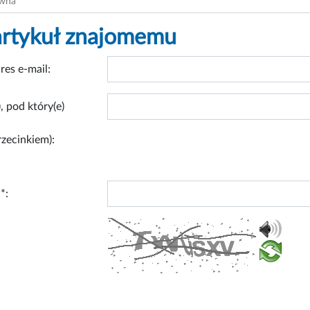
ówna
artykuł znajomemu
res e-mail:
, pod który(e)
rzecinkiem):
*: