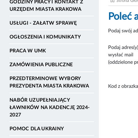
Strona Gł
GODZINY PRACY I KONTAKT Z
URZĘDEM MIASTA KRAKOWA
Poleć 
USŁUGI - ZAŁATW SPRAWĘ
Podaj swój ad
OGŁOSZENIA I KOMUNIKATY
Podaj adres(y)
PRACA W UMK
wysłać mail
(oddzielone p
ZAMÓWIENIA PUBLICZNE
PRZEDTERMINOWE WYBORY
PREZYDENTA MIASTA KRAKOWA
Kod z obrazka
NABÓR UZUPEŁNIAJĄCY
ŁAWNIKÓW NA KADENCJĘ 2024-
2027
POMOC DLA UKRAINY