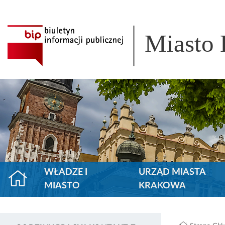
Miasto
WŁADZE I
URZĄD MIASTA
MIASTO
KRAKOWA