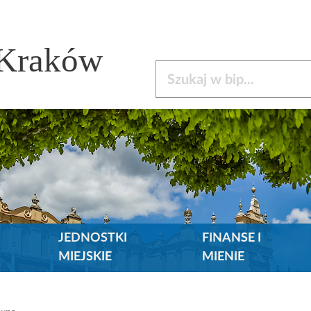
 Kraków
Szukaj w bip
JEDNOSTKI
FINANSE I
MIEJSKIE
MIENIE