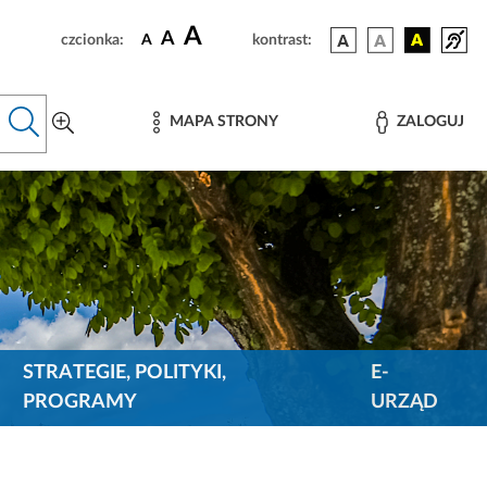
A
A
czcionka:
A
kontrast:
MAPA STRONY
ZALOGUJ
STRATEGIE, POLITYKI,
E-
PROGRAMY
URZĄD