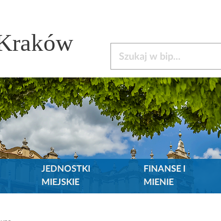
 Kraków
Szukaj w bip
JEDNOSTKI
FINANSE I
MIEJSKIE
MIENIE