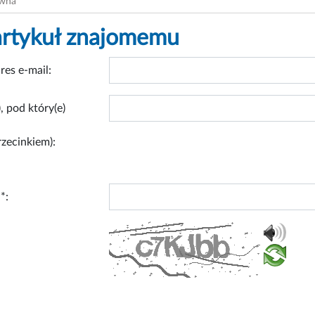
ówna
artykuł znajomemu
res e-mail:
, pod który(e)
rzecinkiem):
*: