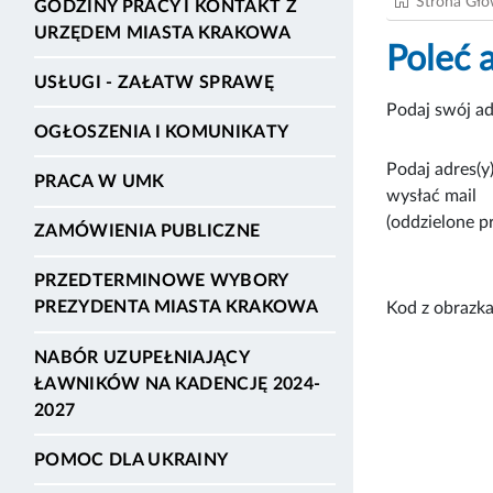
Strona Gł
GODZINY PRACY I KONTAKT Z
URZĘDEM MIASTA KRAKOWA
Poleć 
USŁUGI - ZAŁATW SPRAWĘ
Podaj swój ad
OGŁOSZENIA I KOMUNIKATY
Podaj adres(y)
PRACA W UMK
wysłać mail
(oddzielone p
ZAMÓWIENIA PUBLICZNE
PRZEDTERMINOWE WYBORY
PREZYDENTA MIASTA KRAKOWA
Kod z obrazka
NABÓR UZUPEŁNIAJĄCY
ŁAWNIKÓW NA KADENCJĘ 2024-
2027
POMOC DLA UKRAINY