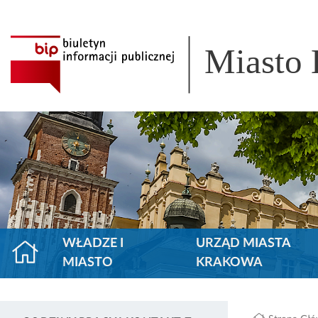
Miasto
WŁADZE I
URZĄD MIASTA
MIASTO
KRAKOWA