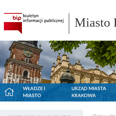
Miasto
WŁADZE I
URZĄD MIASTA
MIASTO
KRAKOWA