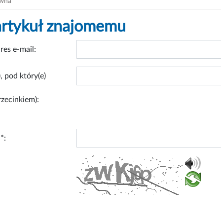
ówna
artykuł znajomemu
res e-mail:
, pod który(e)
rzecinkiem):
*: