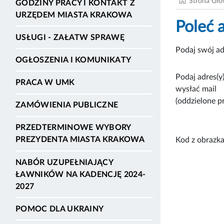
Strona Gł
GODZINY PRACY I KONTAKT Z
URZĘDEM MIASTA KRAKOWA
Poleć 
USŁUGI - ZAŁATW SPRAWĘ
Podaj swój ad
OGŁOSZENIA I KOMUNIKATY
Podaj adres(y)
PRACA W UMK
wysłać mail
(oddzielone p
ZAMÓWIENIA PUBLICZNE
PRZEDTERMINOWE WYBORY
PREZYDENTA MIASTA KRAKOWA
Kod z obrazka
NABÓR UZUPEŁNIAJĄCY
ŁAWNIKÓW NA KADENCJĘ 2024-
2027
POMOC DLA UKRAINY