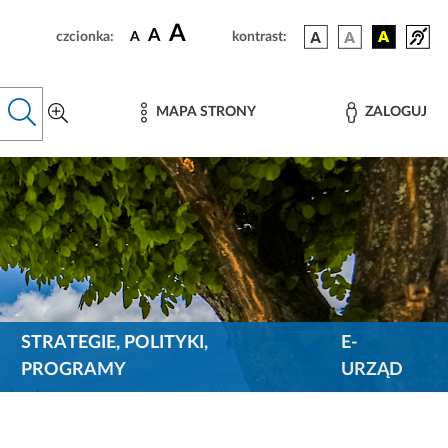
A
A
czcionka:
A
kontrast:
MAPA STRONY
ZALOGUJ
STRATEGIE, POLITYKI,
E-
PROGRAMY
URZĄD