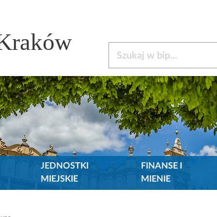
 Kraków
Szukaj w bip
JEDNOSTKI
FINANSE I
MIEJSKIE
MIENIE