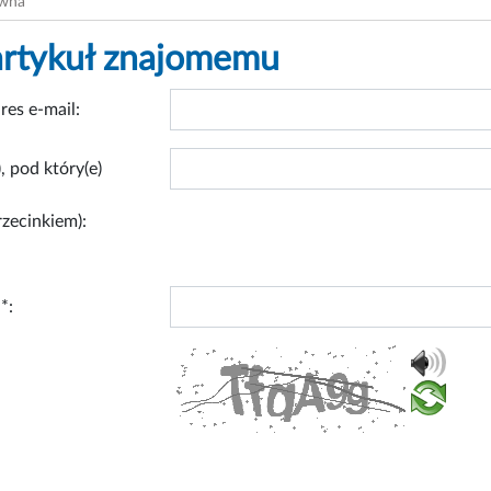
ówna
artykuł znajomemu
res e-mail:
, pod który(e)
rzecinkiem):
*: