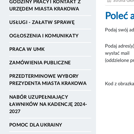
Strona Gł
GODZINY PRACY I KONTAKT Z
URZĘDEM MIASTA KRAKOWA
Poleć 
USŁUGI - ZAŁATW SPRAWĘ
Podaj swój ad
OGŁOSZENIA I KOMUNIKATY
Podaj adres(y)
PRACA W UMK
wysłać mail
(oddzielone p
ZAMÓWIENIA PUBLICZNE
PRZEDTERMINOWE WYBORY
PREZYDENTA MIASTA KRAKOWA
Kod z obrazka
NABÓR UZUPEŁNIAJĄCY
ŁAWNIKÓW NA KADENCJĘ 2024-
2027
POMOC DLA UKRAINY