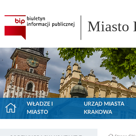
Miasto
WŁADZE I
URZĄD MIASTA
MIASTO
KRAKOWA