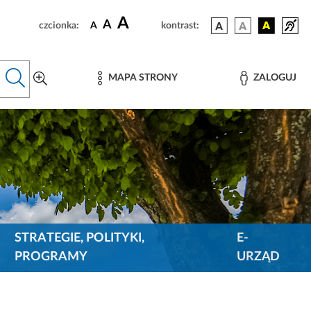
A
A
czcionka:
A
kontrast:
MAPA STRONY
ZALOGUJ
STRATEGIE, POLITYKI,
E-
PROGRAMY
URZĄD