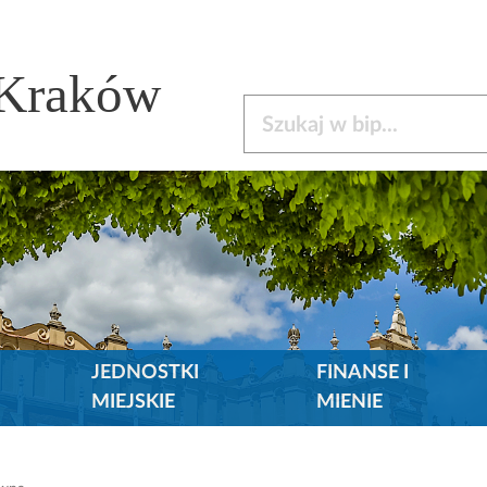
 Kraków
Szukaj w bip
JEDNOSTKI
FINANSE I
MIEJSKIE
MIENIE