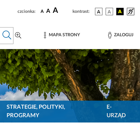
A
A
czcionka:
A
kontrast:
MAPA STRONY
ZALOGUJ
STRATEGIE, POLITYKI,
E-
PROGRAMY
URZĄD