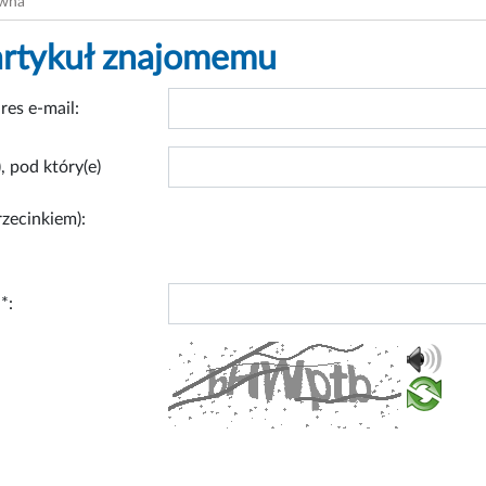
ówna
artykuł znajomemu
res e-mail:
, pod który(e)
rzecinkiem):
*: