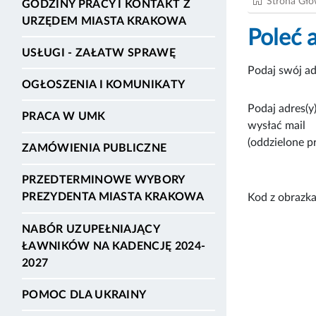
Strona Gł
GODZINY PRACY I KONTAKT Z
URZĘDEM MIASTA KRAKOWA
Poleć 
USŁUGI - ZAŁATW SPRAWĘ
Podaj swój ad
OGŁOSZENIA I KOMUNIKATY
Podaj adres(y)
PRACA W UMK
wysłać mail
(oddzielone p
ZAMÓWIENIA PUBLICZNE
PRZEDTERMINOWE WYBORY
PREZYDENTA MIASTA KRAKOWA
Kod z obrazka
NABÓR UZUPEŁNIAJĄCY
ŁAWNIKÓW NA KADENCJĘ 2024-
2027
POMOC DLA UKRAINY