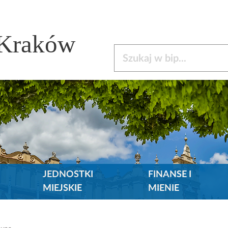
 Kraków
Szukaj w bip
JEDNOSTKI
FINANSE I
MIEJSKIE
MIENIE