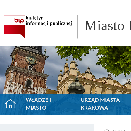
Miasto
WŁADZE I
URZĄD MIASTA
MIASTO
KRAKOWA