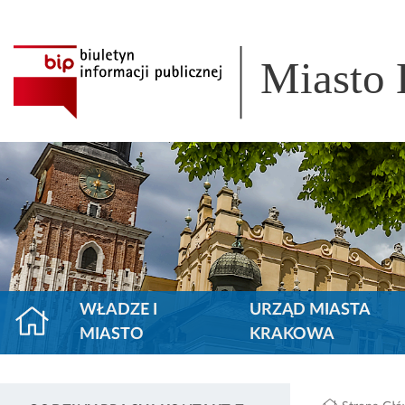
Miasto
WŁADZE I
URZĄD MIASTA
MIASTO
KRAKOWA