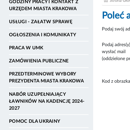
Strona Gł
GODZINY PRACY I KONTAKT Z
URZĘDEM MIASTA KRAKOWA
Poleć 
USŁUGI - ZAŁATW SPRAWĘ
Podaj swój ad
OGŁOSZENIA I KOMUNIKATY
Podaj adres(y)
PRACA W UMK
wysłać mail
(oddzielone p
ZAMÓWIENIA PUBLICZNE
PRZEDTERMINOWE WYBORY
PREZYDENTA MIASTA KRAKOWA
Kod z obrazka
NABÓR UZUPEŁNIAJĄCY
ŁAWNIKÓW NA KADENCJĘ 2024-
2027
POMOC DLA UKRAINY