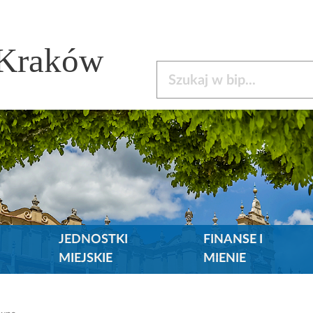
 Kraków
Szukaj w bip
JEDNOSTKI
FINANSE I
MIEJSKIE
MIENIE