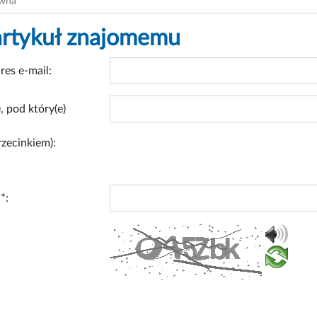
ówna
artykuł znajomemu
res e-mail:
, pod który(e)
rzecinkiem):
*: