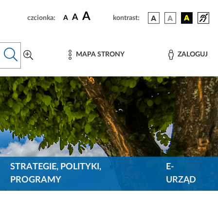
A
A
czcionka:
A
kontrast:
MAPA STRONY
ZALOGUJ
STRATEGIE, POLITYKI,
E-
PROGRAMY
URZĄD