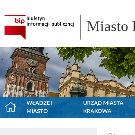
Miasto
WŁADZE I
URZĄD MIASTA
MIASTO
KRAKOWA