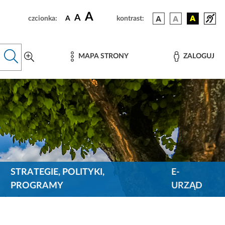
A
A
czcionka:
A
kontrast:
MAPA STRONY
ZALOGUJ
STRATEGIE, POLITYKI,
E-
PROGRAMY
URZĄD