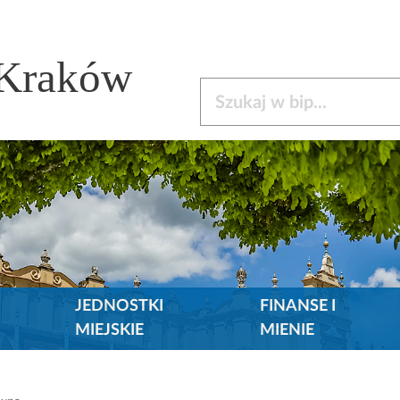
 Kraków
Szukaj w bip
JEDNOSTKI
FINANSE I
MIEJSKIE
MIENIE