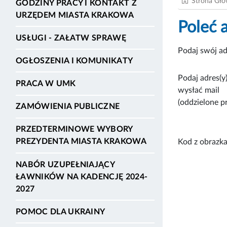
Strona Gł
GODZINY PRACY I KONTAKT Z
URZĘDEM MIASTA KRAKOWA
Poleć 
USŁUGI - ZAŁATW SPRAWĘ
Podaj swój ad
OGŁOSZENIA I KOMUNIKATY
Podaj adres(y)
PRACA W UMK
wysłać mail
(oddzielone p
ZAMÓWIENIA PUBLICZNE
PRZEDTERMINOWE WYBORY
PREZYDENTA MIASTA KRAKOWA
Kod z obrazka
NABÓR UZUPEŁNIAJĄCY
ŁAWNIKÓW NA KADENCJĘ 2024-
2027
POMOC DLA UKRAINY