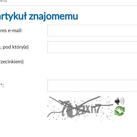
ówna
artykuł znajomemu
res e-mail:
, pod który(e)
rzecinkiem):
*: