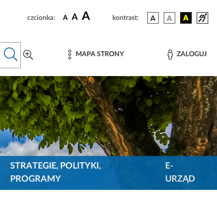
A
A
czcionka:
A
kontrast:
MAPA STRONY
ZALOGUJ
STRATEGIE, POLITYKI,
E-
PROGRAMY
URZĄD