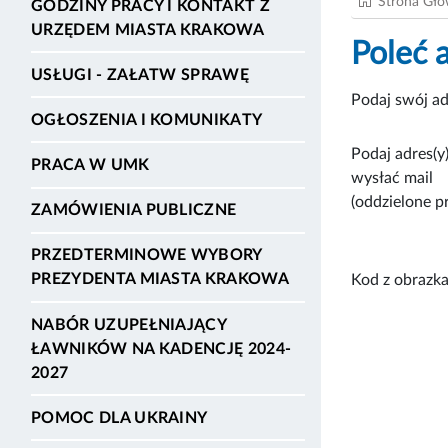
Strona Gł
GODZINY PRACY I KONTAKT Z
URZĘDEM MIASTA KRAKOWA
Poleć 
USŁUGI - ZAŁATW SPRAWĘ
Podaj swój ad
OGŁOSZENIA I KOMUNIKATY
Podaj adres(y)
PRACA W UMK
wysłać mail
(oddzielone p
ZAMÓWIENIA PUBLICZNE
PRZEDTERMINOWE WYBORY
PREZYDENTA MIASTA KRAKOWA
Kod z obrazka
NABÓR UZUPEŁNIAJĄCY
ŁAWNIKÓW NA KADENCJĘ 2024-
2027
POMOC DLA UKRAINY