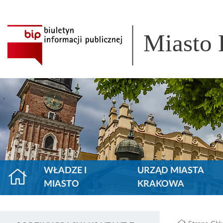
Miasto
WŁADZE I
URZĄD MIASTA
MIASTO
KRAKOWA