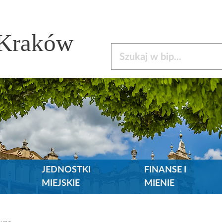
 Kraków
Szukaj w bip
JEDNOSTKI
FINANSE I
MIEJSKIE
MIENIE