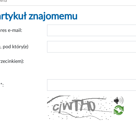
ówna
artykuł znajomemu
res e-mail:
, pod który(e)
rzecinkiem):
*: