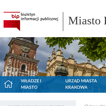
Miasto
WŁADZE I
URZĄD MIASTA
MIASTO
KRAKOWA