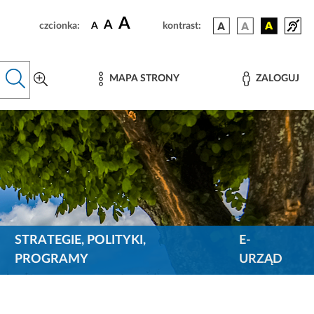
A
A
czcionka:
A
kontrast:
MAPA STRONY
ZALOGUJ
STRATEGIE, POLITYKI,
E-
PROGRAMY
URZĄD