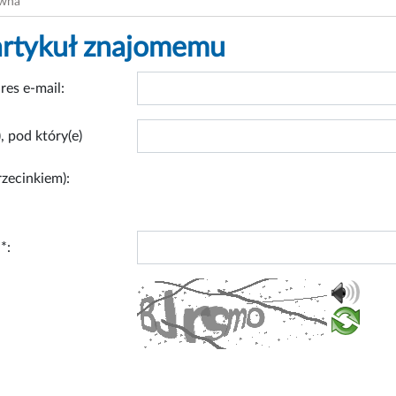
ówna
artykuł znajomemu
res e-mail:
, pod który(e)
rzecinkiem):
*: