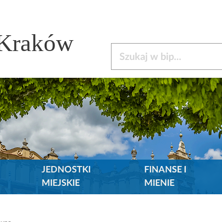
 Kraków
Szukaj w bip
JEDNOSTKI
FINANSE I
MIEJSKIE
MIENIE