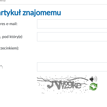
ówna
artykuł znajomemu
res e-mail:
, pod który(e)
rzecinkiem):
*: