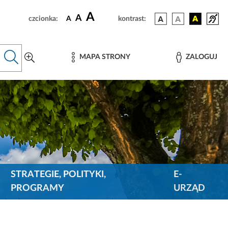
A
A
czcionka:
A
kontrast:
MAPA STRONY
ZALOGUJ
STRATEGIE, POLITYKI,
E-
PROGRAMY
URZĄD