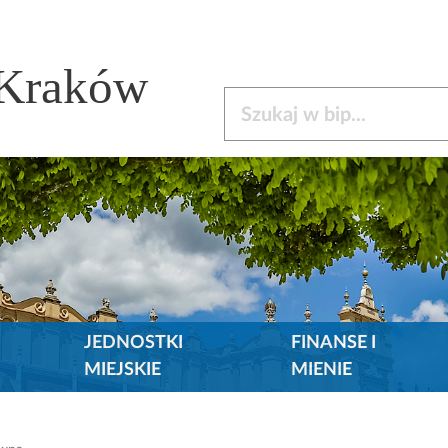
 Kraków
Szukaj w bip
JEDNOSTKI
FINANSE I
MIEJSKIE
MIENIE