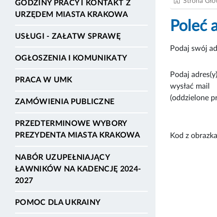
Strona Gł
GODZINY PRACY I KONTAKT Z
URZĘDEM MIASTA KRAKOWA
Poleć 
USŁUGI - ZAŁATW SPRAWĘ
Podaj swój ad
OGŁOSZENIA I KOMUNIKATY
Podaj adres(y)
PRACA W UMK
wysłać mail
(oddzielone p
ZAMÓWIENIA PUBLICZNE
PRZEDTERMINOWE WYBORY
PREZYDENTA MIASTA KRAKOWA
Kod z obrazka
NABÓR UZUPEŁNIAJĄCY
ŁAWNIKÓW NA KADENCJĘ 2024-
2027
POMOC DLA UKRAINY