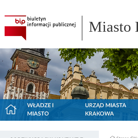
Miasto
WŁADZE I
URZĄD MIASTA
MIASTO
KRAKOWA