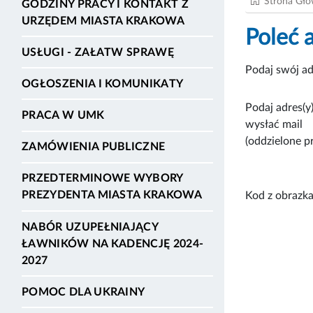
Strona Gł
GODZINY PRACY I KONTAKT Z
URZĘDEM MIASTA KRAKOWA
Poleć 
USŁUGI - ZAŁATW SPRAWĘ
Podaj swój ad
OGŁOSZENIA I KOMUNIKATY
Podaj adres(y)
PRACA W UMK
wysłać mail
(oddzielone p
ZAMÓWIENIA PUBLICZNE
PRZEDTERMINOWE WYBORY
PREZYDENTA MIASTA KRAKOWA
Kod z obrazka
NABÓR UZUPEŁNIAJĄCY
ŁAWNIKÓW NA KADENCJĘ 2024-
2027
POMOC DLA UKRAINY