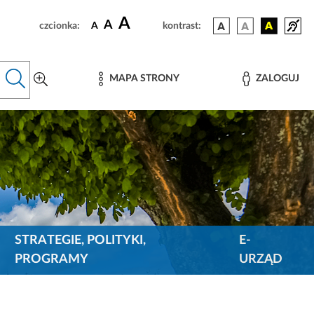
A
A
czcionka:
A
kontrast:
MAPA STRONY
ZALOGUJ
STRATEGIE, POLITYKI,
E-
PROGRAMY
URZĄD