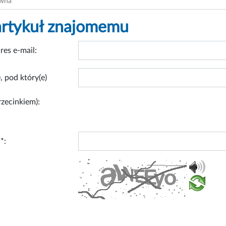
ówna
artykuł znajomemu
res e-mail:
, pod który(e)
rzecinkiem):
*: