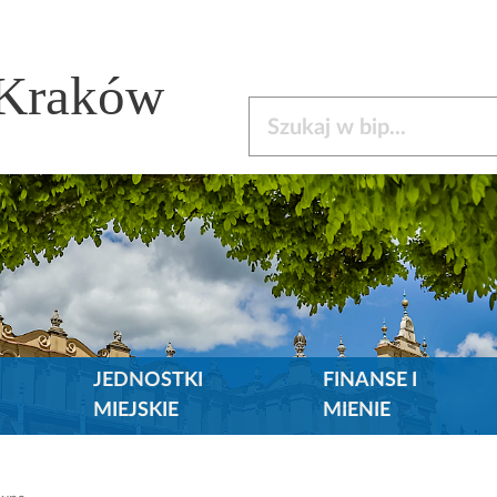
 Kraków
Szukaj w bip
JEDNOSTKI
FINANSE I
MIEJSKIE
MIENIE