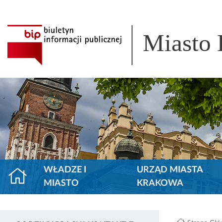
Miasto
WŁADZE I
URZĄD MIASTA
MIASTO
KRAKOWA