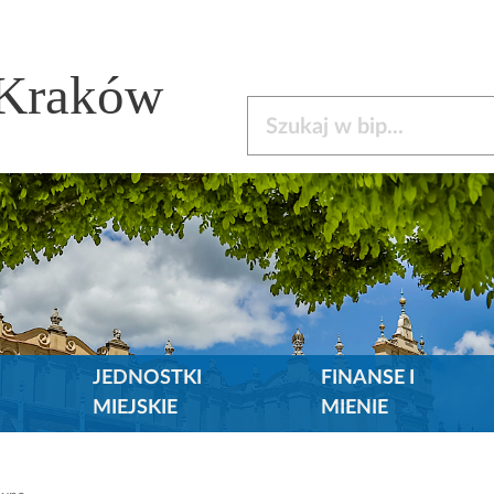
 Kraków
Szukaj w bip
JEDNOSTKI
FINANSE I
MIEJSKIE
MIENIE