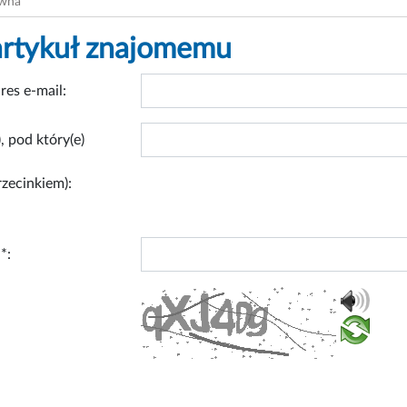
ówna
artykuł znajomemu
res e-mail:
, pod który(e)
rzecinkiem):
*: