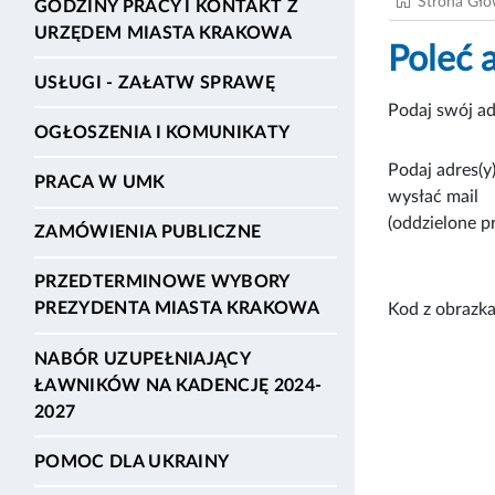
Strona Gł
GODZINY PRACY I KONTAKT Z
URZĘDEM MIASTA KRAKOWA
Poleć 
USŁUGI - ZAŁATW SPRAWĘ
Podaj swój ad
OGŁOSZENIA I KOMUNIKATY
Podaj adres(y)
PRACA W UMK
wysłać mail
(oddzielone p
ZAMÓWIENIA PUBLICZNE
PRZEDTERMINOWE WYBORY
PREZYDENTA MIASTA KRAKOWA
Kod z obrazka
NABÓR UZUPEŁNIAJĄCY
ŁAWNIKÓW NA KADENCJĘ 2024-
2027
POMOC DLA UKRAINY