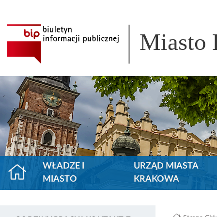
Miasto
WŁADZE I
URZĄD MIASTA
MIASTO
KRAKOWA