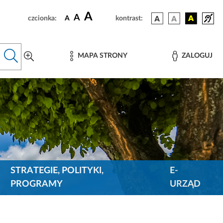
A
A
czcionka:
A
kontrast:
MAPA STRONY
ZALOGUJ
STRATEGIE, POLITYKI,
E-
PROGRAMY
URZĄD