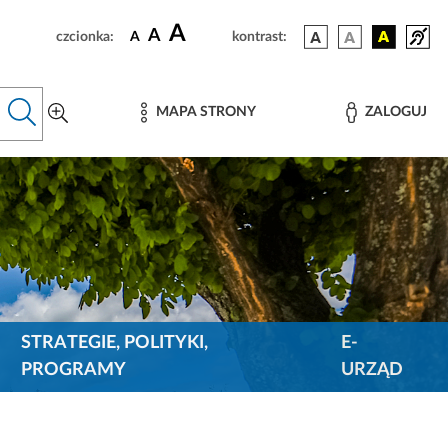
A
A
czcionka:
A
kontrast:
MAPA STRONY
ZALOGUJ
STRATEGIE, POLITYKI,
E-
PROGRAMY
URZĄD