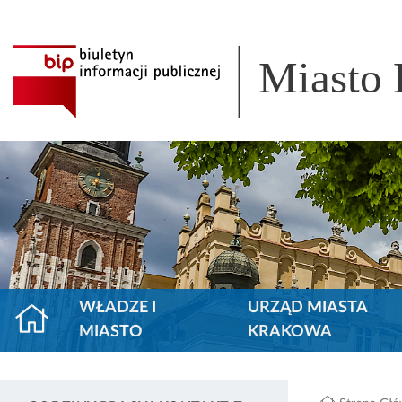
Miasto
WŁADZE I
URZĄD MIASTA
MIASTO
KRAKOWA