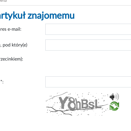
ówna
artykuł znajomemu
res e-mail:
, pod który(e)
rzecinkiem):
*: