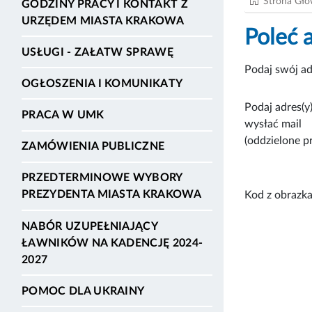
Strona Gł
GODZINY PRACY I KONTAKT Z
URZĘDEM MIASTA KRAKOWA
Poleć 
USŁUGI - ZAŁATW SPRAWĘ
Podaj swój ad
OGŁOSZENIA I KOMUNIKATY
Podaj adres(y)
PRACA W UMK
wysłać mail
(oddzielone p
ZAMÓWIENIA PUBLICZNE
PRZEDTERMINOWE WYBORY
PREZYDENTA MIASTA KRAKOWA
Kod z obrazka
NABÓR UZUPEŁNIAJĄCY
ŁAWNIKÓW NA KADENCJĘ 2024-
2027
POMOC DLA UKRAINY