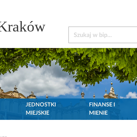
 Kraków
Szukaj w bip
JEDNOSTKI
FINANSE I
MIEJSKIE
MIENIE