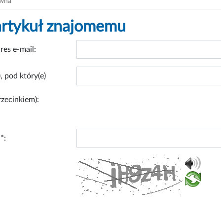
ówna
artykuł znajomemu
res e-mail:
, pod który(e)
rzecinkiem):
*: