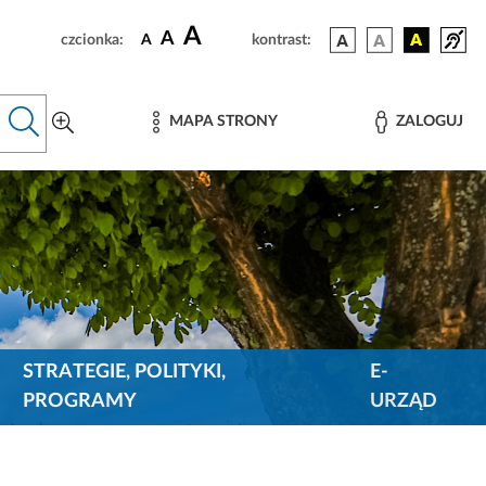
A
A
czcionka:
A
kontrast:
MAPA STRONY
ZALOGUJ
STRATEGIE, POLITYKI,
E-
PROGRAMY
URZĄD