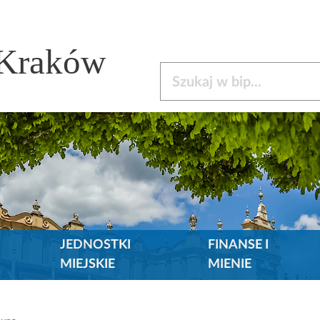
 Kraków
Szukaj w bip
JEDNOSTKI
FINANSE I
MIEJSKIE
MIENIE