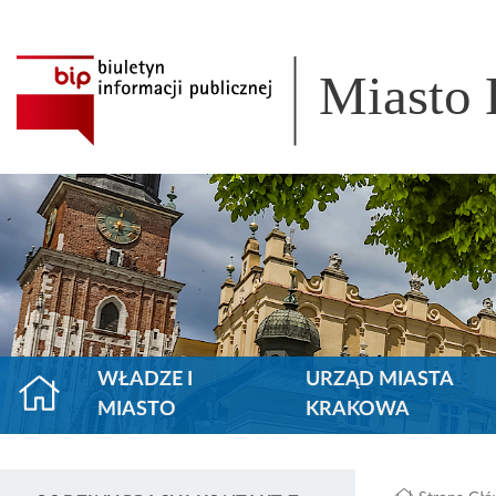
Miasto
WŁADZE I
URZĄD MIASTA
MIASTO
KRAKOWA