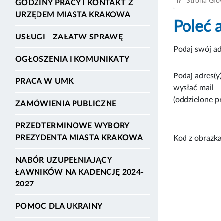
Strona Gł
GODZINY PRACY I KONTAKT Z
URZĘDEM MIASTA KRAKOWA
Poleć 
USŁUGI - ZAŁATW SPRAWĘ
Podaj swój ad
OGŁOSZENIA I KOMUNIKATY
Podaj adres(y)
PRACA W UMK
wysłać mail
(oddzielone p
ZAMÓWIENIA PUBLICZNE
PRZEDTERMINOWE WYBORY
PREZYDENTA MIASTA KRAKOWA
Kod z obrazka
NABÓR UZUPEŁNIAJĄCY
ŁAWNIKÓW NA KADENCJĘ 2024-
2027
POMOC DLA UKRAINY