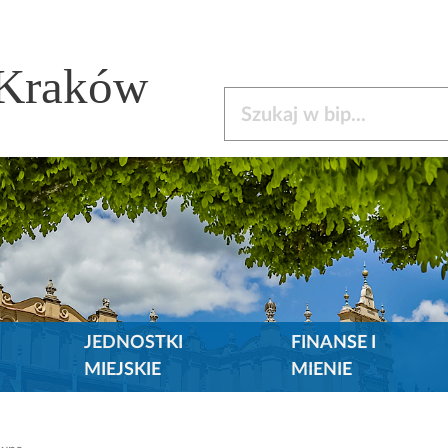
 Kraków
Szukaj w bip
JEDNOSTKI
FINANSE I
MIEJSKIE
MIENIE