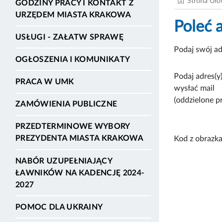
Strona Gł
GODZINY PRACY I KONTAKT Z
URZĘDEM MIASTA KRAKOWA
Poleć 
USŁUGI - ZAŁATW SPRAWĘ
Podaj swój ad
OGŁOSZENIA I KOMUNIKATY
Podaj adres(y)
PRACA W UMK
wysłać mail
(oddzielone p
ZAMÓWIENIA PUBLICZNE
PRZEDTERMINOWE WYBORY
PREZYDENTA MIASTA KRAKOWA
Kod z obrazka
NABÓR UZUPEŁNIAJĄCY
ŁAWNIKÓW NA KADENCJĘ 2024-
2027
POMOC DLA UKRAINY