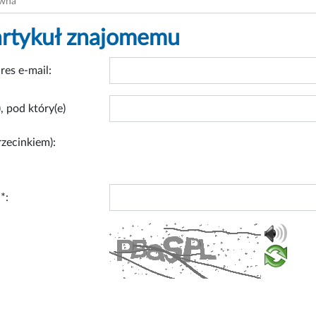
ówna
artykuł znajomemu
res e-mail:
, pod który(e)
rzecinkiem):
*: