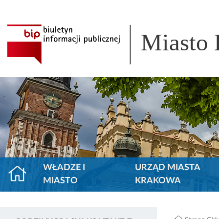
Miasto
WŁADZE I
URZĄD MIASTA
MIASTO
KRAKOWA