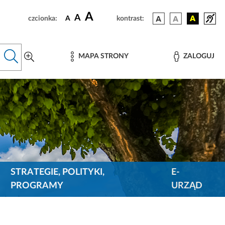
A
A
czcionka:
A
kontrast:
MAPA STRONY
ZALOGUJ
STRATEGIE, POLITYKI,
E-
PROGRAMY
URZĄD