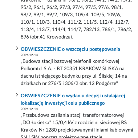
Krakowie" - działki nr 93/1, 93/2, 94/1, 94/2, 95/1,
95/2, 96/1, 96/2, 97/3, 97/4, 97/5, 97/6, 98/1,
98/2, 99/1, 99/2, 109/3, 109/4, 109/5, 109/6,
110/1, 110/3, 110/4, 111/2, 111/5, 112/4, 112/7,
113/4, 113/7, 114/4, 114/7, 782/13, 786/1, 786/2,
896 (obr.41 Krowodrza).
OBWIESZCZENIE o wszczęciu postępowania
2009-12-14
„Budowa stacji bazowej telefonii komórkowej
Polkomtel S.A. - BT 20351 KRAKÓW ŚLISKA na
dachu istniejącego budynku przy ul. Śliskiej 14 na
działkach nr 276/5 i 306/2 obr. 12 Podgórze"
OBWIESZCZENIE o wydaniu decyzji ustalającej
lokalizację inwestycji celu publicznego
2009-12-14
„Przebudowa zasilania stacji transformatorowej
„DO Łokietka" 15/0,4 kV z rozdzielni sieciowej RS
Kraków Nr 1280 projektowanymi liniami kablowymi
SN 15kV poprzez projektowane stacje