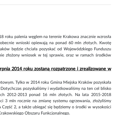
8 roku palenia węglem na terenie Krakowa znacznie wzrosła
 obecnie wnioski opiewają na ponad 60 mln złotych. Kwotę
raków będzie chciała pozyskać od Wojewódzkiego Funduszu
nie złożony wniosek w tej sprawie, oraz w ramach środków
rpnia 2014 roku zostaną rozpatrzone i zrealizowane w
ytetowym. Tylko w 2014 roku Gmina Miejska Kraków pozyskała
Dotychczas pozyskaliśmy i wydatkowaliśmy na ten cel blisko
ach 2012-2013 ponad 16 mln złotych. Na lata 2015-2018
ści 3 mln rocznie na zmianę systemu ogrzewania, złożyliśmy
zęść 2, a także ubiegać się będziemy o środki w wysokości
 Krakowskiego Obszaru Funkcjonalnego.