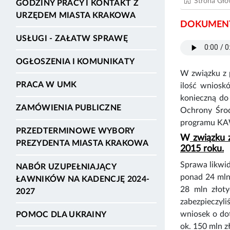
Strona Gł
GODZINY PRACY I KONTAKT Z
URZĘDEM MIASTA KRAKOWA
DOKUMENT
USŁUGI - ZAŁATW SPRAWĘ
OGŁOSZENIA I KOMUNIKATY
W związku z 
PRACA W UMK
ilość wniosk
konieczną do
ZAMÓWIENIA PUBLICZNE
Ochrony Środ
programu KA
PRZEDTERMINOWE WYBORY
W
związku z
PREZYDENTA MIASTA KRAKOWA
2015 roku.
Sprawa likwi
NABÓR UZUPEŁNIAJĄCY
ponad 24 mln
ŁAWNIKÓW NA KADENCJĘ 2024-
28 mln złot
2027
zabezpieczyl
wniosek o do
POMOC DLA UKRAINY
ok. 150 mln z