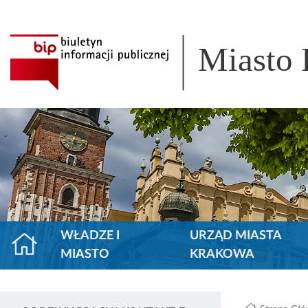
Miasto
WŁADZE I
URZĄD MIASTA
MIASTO
KRAKOWA