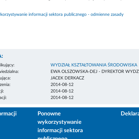
orzystywanie informacji sektora publicznego - odmienne zasady
:
ikujący:
WYDZIAŁ KSZTAŁTOWANIA ŚRODOWISKA
edzialna:
EWA OLSZOWSKA-DEJ - DYREKTOR WYDZ
ująca:
JACEK DERKACZ
enia:
2014-08-12
ji:
2014-08-12
cji:
2014-08-12
ormacji
Ponowne
Deklar
wykorzystywanie
informacji sektora
publicznego