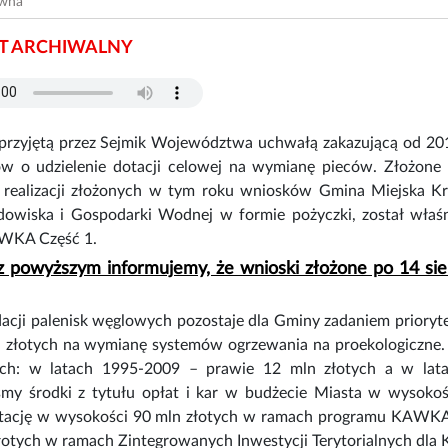
ówna
 ARCHIWALNY
przyjętą przez Sejmik Województwa uchwałą zakazującą od 201
ów o udzielenie dotacji celowej na wymianę pieców. Złożone
 realizacji złożonych w tym roku wniosków Gmina Miejska K
owiska i Gospodarki Wodnej w formie pożyczki, został właś
WKA Część 1.
 powyższym informujemy, że wnioski złożone po 14 sie
dacji palenisk węglowych pozostaje dla Gminy zadaniem prior
 złotych na wymianę systemów ogrzewania na proekologiczne. 
ych: w latach 1995-2009 – prawie 12 mln złotych a w lat
iśmy środki z tytułu opłat i kar w budżecie Miasta w wysoko
tację w wysokości 90 mln złotych w ramach programu KAWKA C
łotych w ramach Zintegrowanych Inwestycji Terytorialnych dla