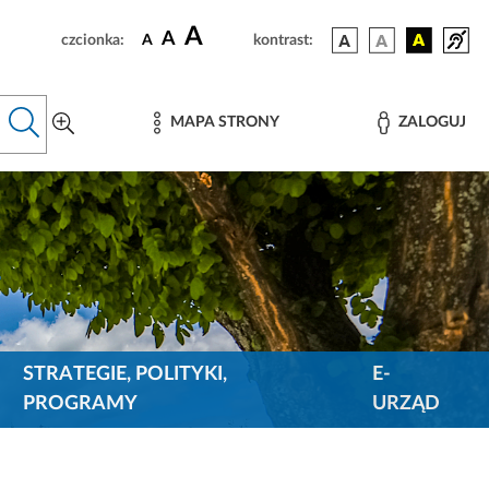
A
A
czcionka:
A
kontrast:
MAPA STRONY
ZALOGUJ
STRATEGIE, POLITYKI,
E-
PROGRAMY
URZĄD