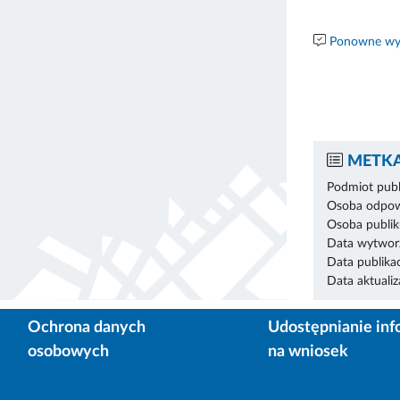
Ponowne wyk
METKA
Podmiot publ
Osoba odpowi
Osoba publik
Data wytworz
Data publikac
Data aktualiza
Ochrona danych
Udostępnianie inf
osobowych
na wniosek