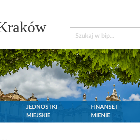
 Kraków
Szukaj w bip
JEDNOSTKI
FINANSE I
MIEJSKIE
MIENIE