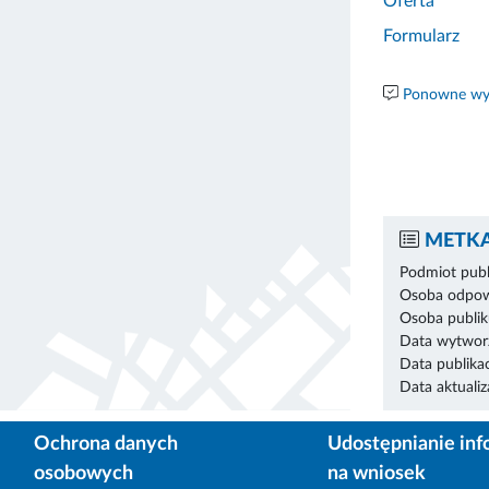
Oferta
Formularz
Ponowne wyk
METKA
Podmiot publ
Osoba odpowi
Osoba publik
Data wytworz
Data publikac
Data aktualiza
Ochrona danych
Udostępnianie inf
osobowych
na wniosek