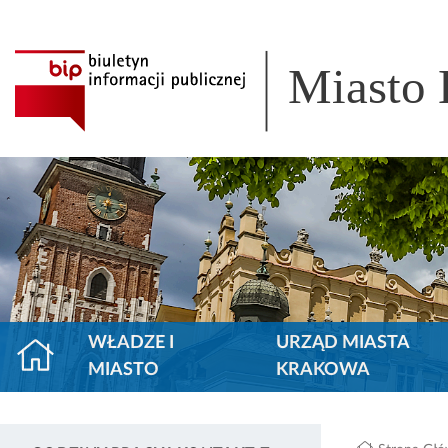
Miasto
WŁADZE I
URZĄD MIASTA
MIASTO
KRAKOWA