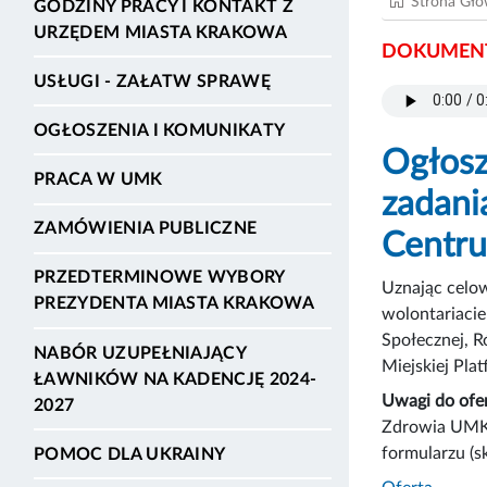
Strona Gł
GODZINY PRACY I KONTAKT Z
URZĘDEM MIASTA KRAKOWA
DOKUMENT
USŁUGI - ZAŁATW SPRAWĘ
OGŁOSZENIA I KOMUNIKATY
Ogłosz
PRACA W UMK
zadani
ZAMÓWIENIA PUBLICZNE
Centru
PRZEDTERMINOWE WYBORY
Uznając celow
PREZYDENTA MIASTA KRAKOWA
wolontariacie
Społecznej, 
NABÓR UZUPEŁNIAJĄCY
Miejskiej Pla
ŁAWNIKÓW NA KADENCJĘ 2024-
Uwagi do ofer
2027
Zdrowia UMK, 
formularzu (s
POMOC DLA UKRAINY