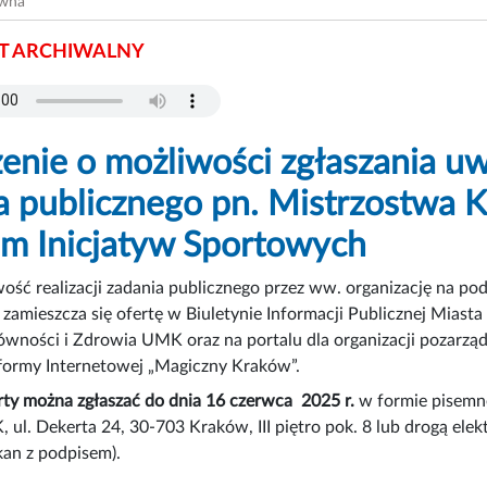
ówna
 ARCHIWALNY
enie o możliwości zgłaszania uwa
a publicznego pn. Mistrzostwa 
m Inicjatyw Sportowych
ość realizacji zadania publicznego przez ww. organizację na pod
 zamieszcza się ofertę w Biuletynie Informacji Publicznej Miast
Równości i Zdrowia UMK oraz na portalu dla organizacji pozar
tformy Internetowej „Magiczny Kraków”.
ty można zgłaszać do dnia 16 czerwca 2025 r.
w formie pisemne
ul. Dekerta 24, 30-703 Kraków, III piętro pok. 8 lub drogą el
kan z podpisem).