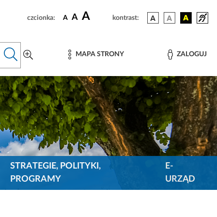
A
A
czcionka:
A
kontrast:
MAPA STRONY
ZALOGUJ
STRATEGIE, POLITYKI,
E-
PROGRAMY
URZĄD