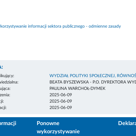
orzystywanie informacji sektora publicznego - odmienne zasady
:
ikujący:
WYDZIAŁ POLITYKI SPOŁECZNEJ, RÓWNOŚ
edzialna:
BEATA BYSZEWSKA - P.O. DYREKTORA WY
ująca:
PAULINA WARCHOŁ-DYMEK
enia:
2025-06-09
ji:
2025-06-09
cji:
2025-06-09
ormacji
Ponowne
Deklar
wykorzystywanie