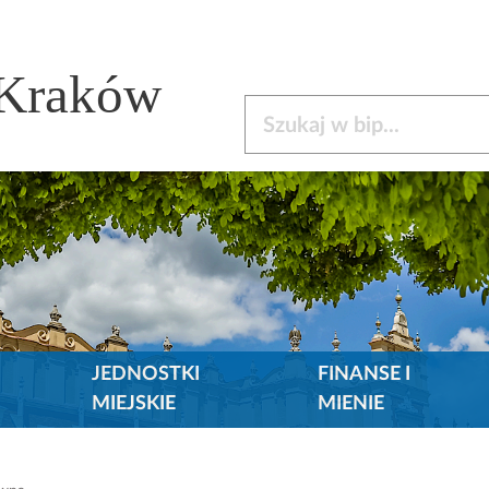
 Kraków
Szukaj w bip
JEDNOSTKI
FINANSE I
MIEJSKIE
MIENIE