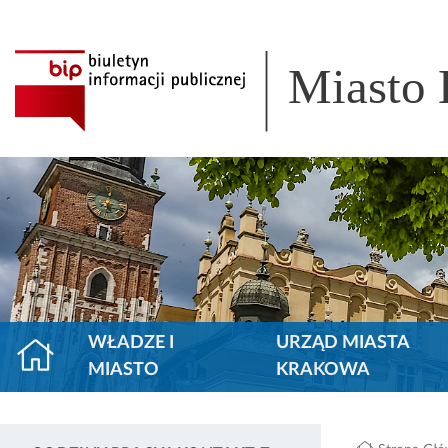
Miasto
WŁADZE I
URZĄD MIASTA
MIASTO
KRAKOWA