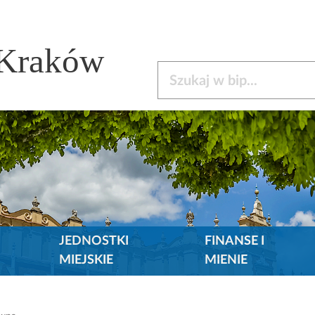
 Kraków
Szukaj w bip
JEDNOSTKI
FINANSE I
MIEJSKIE
MIENIE