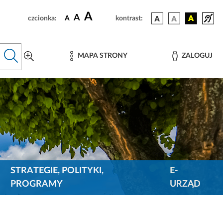
A
A
czcionka:
A
kontrast:
MAPA STRONY
ZALOGUJ
STRATEGIE, POLITYKI,
E-
PROGRAMY
URZĄD