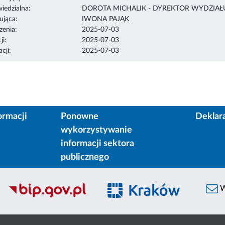
edzialna:
DOROTA MICHALIK - DYREKTOR WYDZIA
ująca:
IWONA PAJĄK
enia:
2025-07-03
ji:
2025-07-03
cji:
2025-07-03
ormacji
Ponowne
Deklar
wykorzystywanie
informacji sektora
publicznego
W