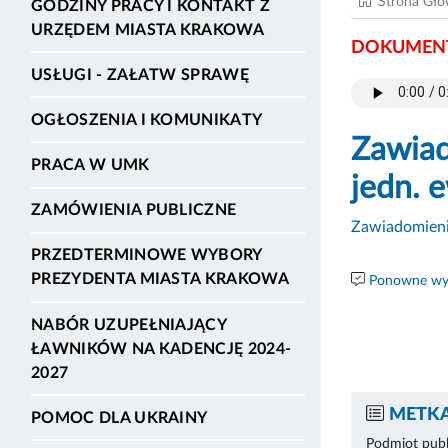
Strona Gł
GODZINY PRACY I KONTAKT Z
URZĘDEM MIASTA KRAKOWA
DOKUMENT
USŁUGI - ZAŁATW SPRAWĘ
OGŁOSZENIA I KOMUNIKATY
Zawiad
PRACA W UMK
jedn. 
ZAMÓWIENIA PUBLICZNE
Zawiadomienie
PRZEDTERMINOWE WYBORY
PREZYDENTA MIASTA KRAKOWA
Ponowne wyk
NABÓR UZUPEŁNIAJĄCY
ŁAWNIKÓW NA KADENCJĘ 2024-
2027
METKA
POMOC DLA UKRAINY
Podmiot publ