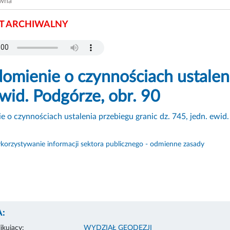
ówna
 ARCHIWALNY
omienie o czynnościach ustaleni
ewid. Podgórze, obr. 90
 o czynnościach ustalenia przebiegu granic dz. 745, jedn. ewid.
orzystywanie informacji sektora publicznego - odmienne zasady
:
ikujący:
WYDZIAŁ GEODEZJI