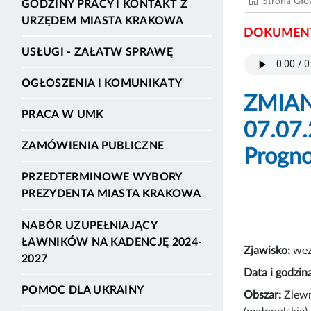
Strona Gł
GODZINY PRACY I KONTAKT Z
URZĘDEM MIASTA KRAKOWA
DOKUMENT
USŁUGI - ZAŁATW SPRAWĘ
OGŁOSZENIA I KOMUNIKATY
ZMIAN
PRACA W UMK
07.07.
ZAMÓWIENIA PUBLICZNE
Progno
PRZEDTERMINOWE WYBORY
PREZYDENTA MIASTA KRAKOWA
NABÓR UZUPEŁNIAJĄCY
ŁAWNIKÓW NA KADENCJĘ 2024-
Zjawisko:
wez
2027
Data i godzin
POMOC DLA UKRAINY
Obszar:
Zlewn