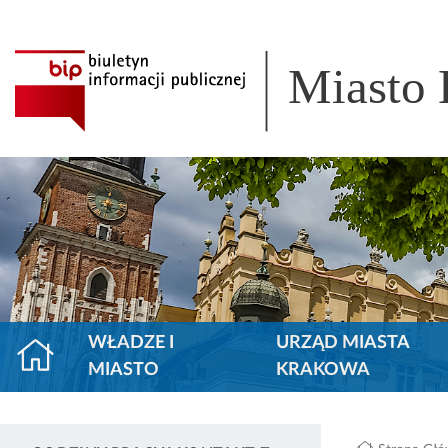
Miasto
WŁADZE I
URZĄD MIASTA
MIASTO
KRAKOWA