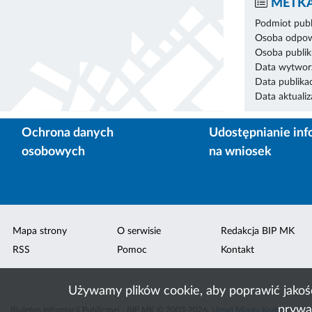
METKA
Podmiot publ
Osoba odpowi
Osoba publik
Data wytworz
Data publikac
Data aktualiza
Ochrona danych
Udostępnianie inf
osobowych
na wniosek
Mapa strony
O serwisie
Redakcja BIP MK
RSS
Pomoc
Kontakt
Używamy plików cookie, aby poprawić jakoś
prywa
Biuletyn Informacji Publicznej - BIP MK © 2003-2026,
Urząd Miasta Krakowa
,
ACK