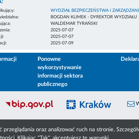
:
ikujący:
WYDZIAŁ BEZPIECZEŃSTWA I ZARZĄDZA
edzialna:
BOGDAN KLIMEK - DYREKTOR WYDZIAŁU
ująca:
WALDEMAR TYRAŃSKI
enia:
2025-07-07
ji:
2025-07-07
cji:
2025-07-09
ormacji
Ponowne
Deklar
wykorzystywanie
informacji sektora
publicznego
W
ć przeglądania oraz analizować ruch na stronie. Szczeg
tności
. Klikając "Tak", akceptujesz te warunki.
 Cyfronet AGH
liczba wyświetleń:
492