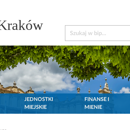
 Kraków
Szukaj w bip
JEDNOSTKI
FINANSE I
MIEJSKIE
MIENIE