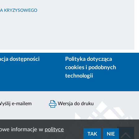
NIA KRYZYSOWEGO
acja dostępności
Polityka dotycząca
cookies i podobnych
technologii
yślij e-mailem
Wersja do druku
ółowe informacje w
polityce
TAK
NIE