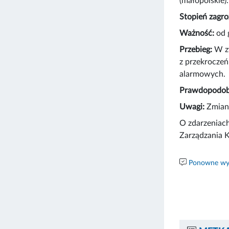
(małopolskie).
Stopień zagro
Ważność:
od 
Przebieg:
W z
z przekroczeń
alarmowych.
Prawdopodobi
Uwagi:
Zmiana
O zdarzeniach
Zarządzania K
Ponowne wyk