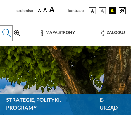
A
A
czcionka:
A
kontrast:
MAPA STRONY
ZALOGUJ
STRATEGIE, POLITYKI,
E-
PROGRAMY
URZĄD