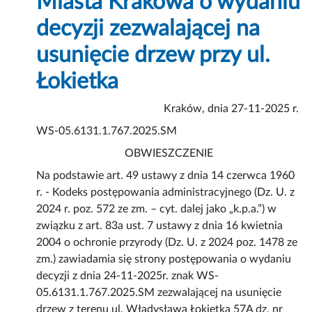
Miasta Krakowa o wydaniu
decyzji zezwalającej na
usunięcie drzew przy ul.
Łokietka
Kraków, dnia 27-11-2025 r.
WS-05.6131.1.767.2025.SM
OBWIESZCZENIE
Na podstawie art. 49 ustawy z dnia 14 czerwca 1960
r. - Kodeks postępowania administracyjnego (Dz. U. z
2024 r. poz. 572 ze zm. – cyt. dalej jako „k.p.a.”) w
związku z art. 83a ust. 7 ustawy z dnia 16 kwietnia
2004 o ochronie przyrody (Dz. U. z 2024 poz. 1478 ze
zm.) zawiadamia się strony postępowania o wydaniu
decyzji z dnia 24-11-2025r. znak WS-
05.6131.1.767.2025.SM zezwalającej na usunięcie
drzew z terenu ul. Władysława Łokietka 57A dz. nr