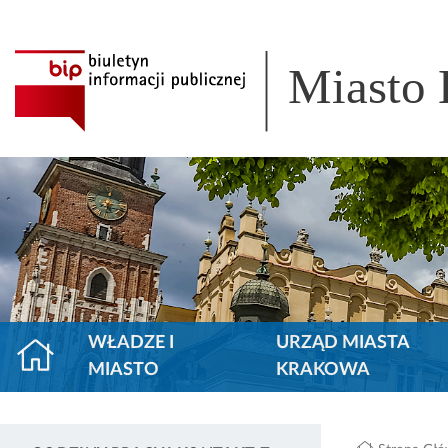
Miasto
WŁADZE I
URZĄD MIASTA
MIASTO
KRAKOWA