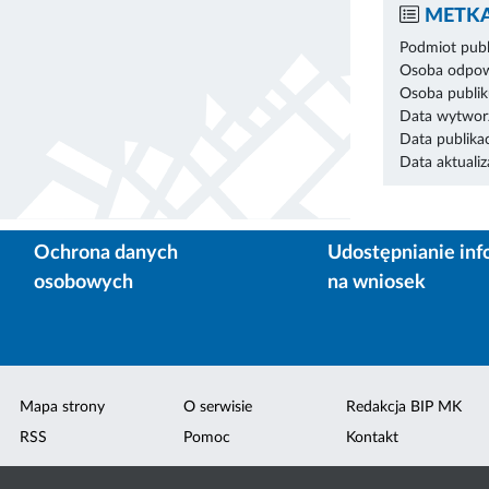
METKA
Podmiot publ
Osoba odpowi
Osoba publik
Data wytworz
Data publikac
Data aktualiza
Ochrona danych
Udostępnianie inf
osobowych
na wniosek
Mapa strony
O serwisie
Redakcja BIP MK
RSS
Pomoc
Kontakt