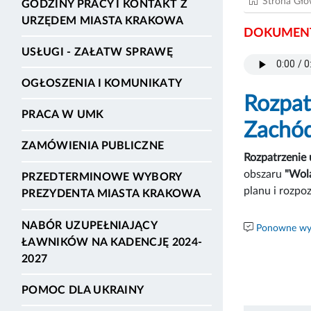
Strona Gł
GODZINY PRACY I KONTAKT Z
URZĘDEM MIASTA KRAKOWA
DOKUMENT
USŁUGI - ZAŁATW SPRAWĘ
OGŁOSZENIA I KOMUNIKATY
Rozpat
PRACA W UMK
Zachó
ZAMÓWIENIA PUBLICZNE
Rozpatrzenie
obszaru
"Wol
PRZEDTERMINOWE WYBORY
planu i rozp
PREZYDENTA MIASTA KRAKOWA
NABÓR UZUPEŁNIAJĄCY
Ponowne wyk
ŁAWNIKÓW NA KADENCJĘ 2024-
2027
POMOC DLA UKRAINY