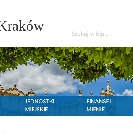
 Kraków
Szukaj w bip
JEDNOSTKI
FINANSE I
MIEJSKIE
MIENIE