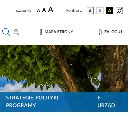
A
A
czcionka:
A
kontrast:
MAPA STRONY
ZALOGUJ
STRATEGIE, POLITYKI,
E-
PROGRAMY
URZĄD