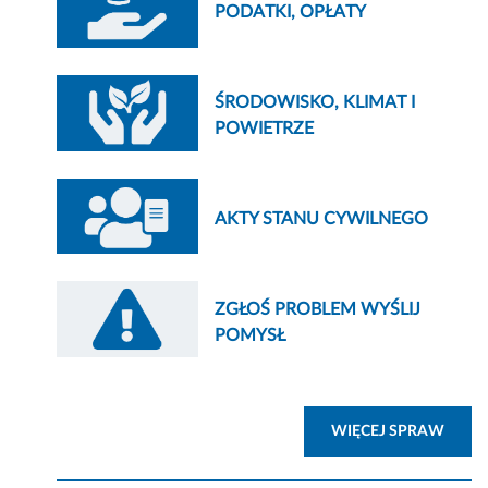
PODATKI, OPŁATY
ŚRODOWISKO, KLIMAT I
POWIETRZE
AKTY STANU CYWILNEGO
ZGŁOŚ PROBLEM WYŚLIJ
POMYSŁ
ZOBA
WIĘCEJ SPRAW