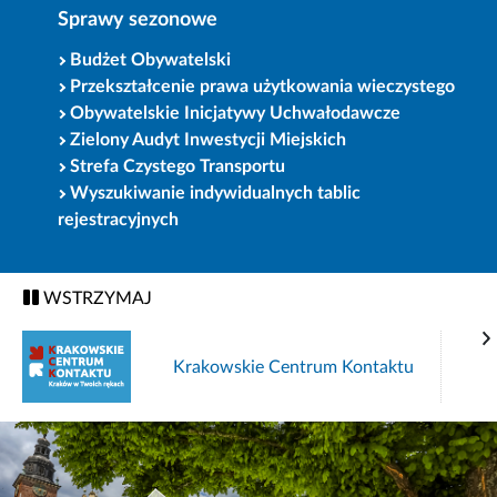
Sprawy sezonowe
Budżet Obywatelski
Przekształcenie prawa użytkowania wieczystego
Obywatelskie Inicjatywy Uchwałodawcze
Zielony Audyt Inwestycji Miejskich
Strefa Czystego Transportu
Wyszukiwanie indywidualnych tablic
rejestracyjnych
WSTRZYMAJ
Krakowskie Centrum Kontaktu