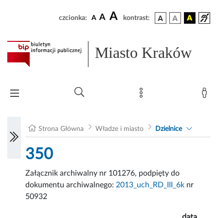
A
A
czcionka:
A
kontrast:
Miasto Kraków
Strona Główna
Władze i miasto
Dzielnice
350
Załącznik archiwalny nr 101276, podpięty do
dokumentu archiwalnego:
2013_uch_RD_III_6k
nr
50932
data