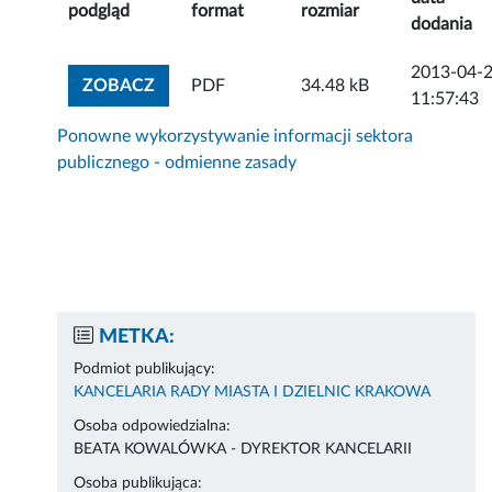
podgląd
format
rozmiar
dodania
2013-04-
ZOBACZ ZAŁĄCZNIK
ZOBACZ
PDF
34.48 kB
11:57:43
Ponowne wykorzystywanie informacji sektora
publicznego - odmienne zasady
METKA:
Podmiot publikujący:
KANCELARIA RADY MIASTA I DZIELNIC KRAKOWA
Osoba odpowiedzialna:
BEATA KOWALÓWKA - DYREKTOR KANCELARII
Osoba publikująca: