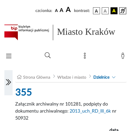
A
A
czcionka:
A
kontrast:
Miasto Kraków
Strona Główna
Władze i miasto
Dzielnice
355
Załącznik archiwalny nr 101281, podpięty do
dokumentu archiwalnego:
2013_uch_RD_III_6k
nr
50932
data