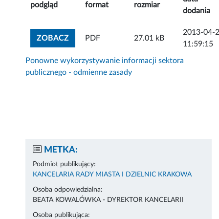
podgląd
format
rozmiar
dodania
2013-04-
ZOBACZ ZAŁĄCZNIK
ZOBACZ
PDF
27.01 kB
11:59:15
Ponowne wykorzystywanie informacji sektora
publicznego - odmienne zasady
METKA:
Podmiot publikujący:
KANCELARIA RADY MIASTA I DZIELNIC KRAKOWA
Osoba odpowiedzialna:
BEATA KOWALÓWKA - DYREKTOR KANCELARII
Osoba publikująca: