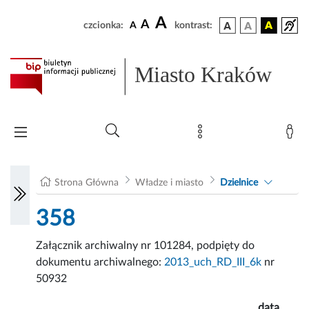
A
A
czcionka:
A
kontrast:
Miasto Kraków
Strona Główna
Władze i miasto
Dzielnice
358
Załącznik archiwalny nr 101284, podpięty do
dokumentu archiwalnego:
2013_uch_RD_III_6k
nr
50932
data