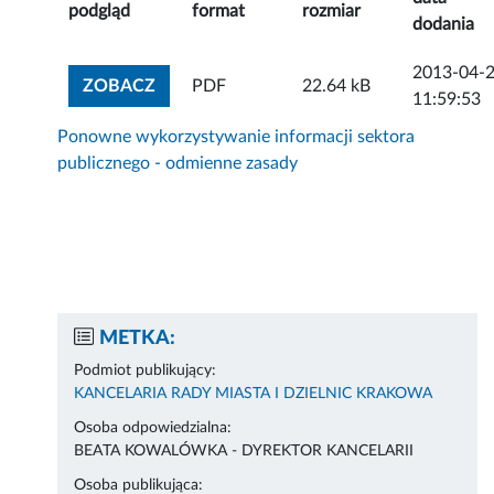
podgląd
format
rozmiar
dodania
2013-04-
ZOBACZ ZAŁĄCZNIK
ZOBACZ
PDF
22.64 kB
11:59:53
Ponowne wykorzystywanie informacji sektora
publicznego - odmienne zasady
METKA:
Podmiot publikujący:
KANCELARIA RADY MIASTA I DZIELNIC KRAKOWA
Osoba odpowiedzialna:
BEATA KOWALÓWKA - DYREKTOR KANCELARII
Osoba publikująca: