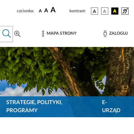
A
A
czcionka:
A
kontrast:
MAPA STRONY
ZALOGUJ
STRATEGIE, POLITYKI,
E-
PROGRAMY
URZĄD