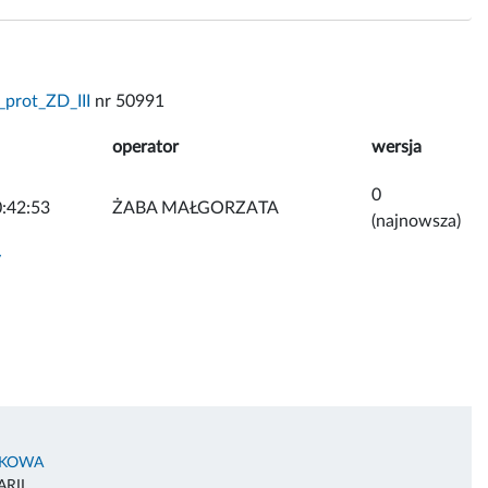
prot_ZD_III
nr 50991
operator
wersja
0
:42:53
ŻABA MAŁGORZATA
(najnowsza)
y
AKOWA
RII