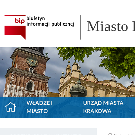
Miasto
WŁADZE I
URZĄD MIASTA
MIASTO
KRAKOWA