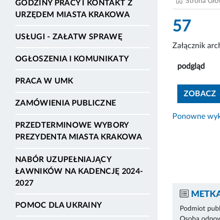
Strona Gł
GODZINY PRACY I KONTAKT Z
URZĘDEM MIASTA KRAKOWA
57
USŁUGI - ZAŁATW SPRAWĘ
Załącznik ar
OGŁOSZENIA I KOMUNIKATY
podgląd
PRACA W UMK
ZOBACZ
ZAMÓWIENIA PUBLICZNE
Ponowne wyko
PRZEDTERMINOWE WYBORY
PREZYDENTA MIASTA KRAKOWA
NABÓR UZUPEŁNIAJĄCY
ŁAWNIKÓW NA KADENCJĘ 2024-
2027
METKA
POMOC DLA UKRAINY
Podmiot publ
Osoba odpowi