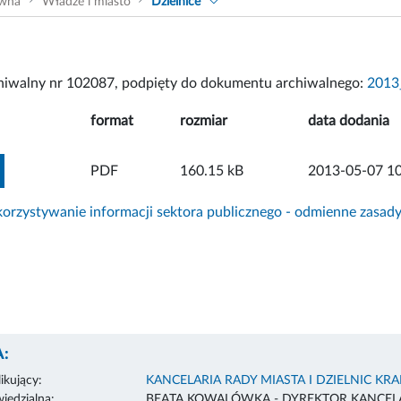
ówna
Władze i miasto
Dzielnice
chiwalny nr 102087, podpięty do dokumentu archiwalnego:
2013_
format
rozmiar
data dodania
ZOBACZ ZAŁĄCZNIK
PDF
160.15 kB
2013-05-07 10
rzystywanie informacji sektora publicznego - odmienne zasad
:
ikujący:
KANCELARIA RADY MIASTA I DZIELNIC KR
edzialna:
BEATA KOWALÓWKA - DYREKTOR KANCELA