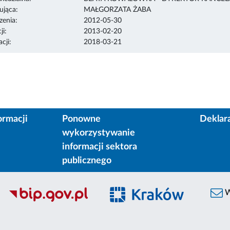
ująca:
MAŁGORZATA ŻABA
enia:
2012-05-30
ji:
2013-02-20
cji:
2018-03-21
ormacji
Ponowne
Deklar
wykorzystywanie
informacji sektora
publicznego
W