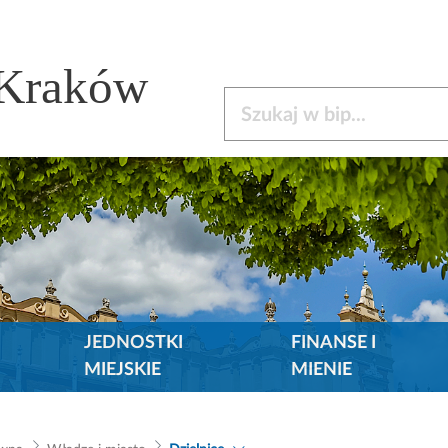
 Kraków
Szukaj w bip
JEDNOSTKI
FINANSE I
MIEJSKIE
MIENIE