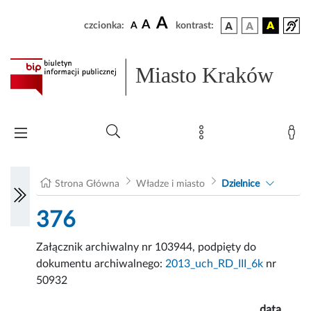
A
A
czcionka:
A
kontrast:
Miasto Kraków
Strona Główna
Władze i miasto
Dzielnice
376
Załącznik archiwalny nr 103944, podpięty do
dokumentu archiwalnego:
2013_uch_RD_III_6k
nr
50932
data