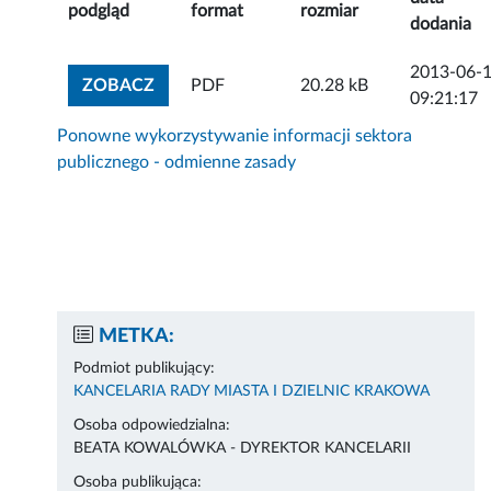
podgląd
format
rozmiar
dodania
2013-06-
ZOBACZ ZAŁĄCZNIK
ZOBACZ
PDF
20.28 kB
09:21:17
Ponowne wykorzystywanie informacji sektora
publicznego - odmienne zasady
METKA:
Podmiot publikujący:
KANCELARIA RADY MIASTA I DZIELNIC KRAKOWA
Osoba odpowiedzialna:
BEATA KOWALÓWKA - DYREKTOR KANCELARII
Osoba publikująca: