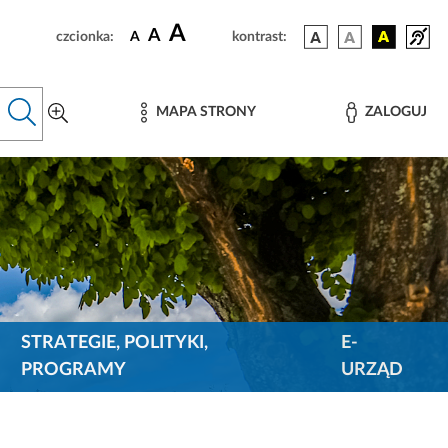
A
A
czcionka:
A
kontrast:
MAPA STRONY
ZALOGUJ
STRATEGIE, POLITYKI,
E-
PROGRAMY
URZĄD