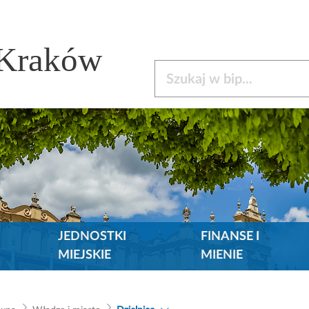
 Kraków
Szukaj w bip
JEDNOSTKI
FINANSE I
MIEJSKIE
MIENIE