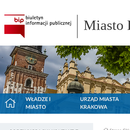
Miasto
WŁADZE I
URZĄD MIASTA
MIASTO
KRAKOWA