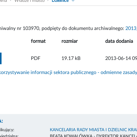
ówna
Władze i miasto
Dzielnice
chiwalny nr 103970, podpięty do dokumentu archiwalnego:
2013
format
rozmiar
data dodania
ZOBACZ ZAŁĄCZNIK
PDF
19.17 kB
2013-06-14 09
rzystywanie informacji sektora publicznego - odmienne zasad
:
ikujący:
KANCELARIA RADY MIASTA I DZIELNIC KR
edzialna:
BEATA KOWALÓWKA - DYREKTOR KANCELA