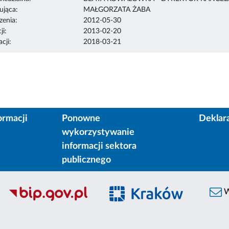
ująca:
MAŁGORZATA ŻABA
enia:
2012-05-30
ji:
2013-02-20
cji:
2018-03-21
ormacji
Ponowne
Deklar
wykorzystywanie
informacji sektora
publicznego
W