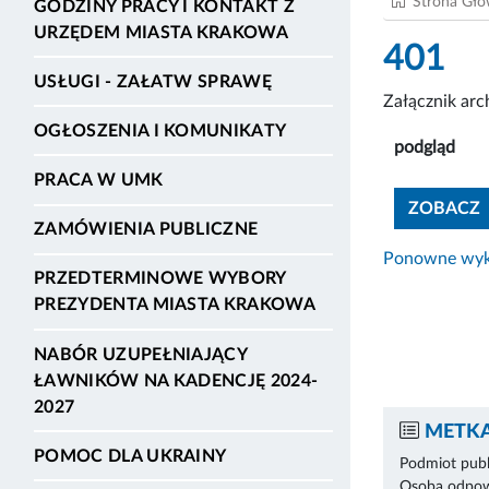
Strona Gł
GODZINY PRACY I KONTAKT Z
URZĘDEM MIASTA KRAKOWA
401
USŁUGI - ZAŁATW SPRAWĘ
Załącznik ar
OGŁOSZENIA I KOMUNIKATY
podgląd
PRACA W UMK
ZOBACZ
ZAMÓWIENIA PUBLICZNE
Ponowne wyko
PRZEDTERMINOWE WYBORY
PREZYDENTA MIASTA KRAKOWA
NABÓR UZUPEŁNIAJĄCY
ŁAWNIKÓW NA KADENCJĘ 2024-
2027
METKA
POMOC DLA UKRAINY
Podmiot publ
Osoba odpowi