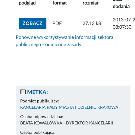
podgląd
format
rozmiar
dodania
2013-07-
ZOBACZ ZAŁĄCZNIK
ZOBACZ
PDF
27.13 kB
08:07:30
Ponowne wykorzystywanie informacji sektora
publicznego - odmienne zasady
METKA:
Podmiot publikujący:
KANCELARIA RADY MIASTA I DZIELNIC KRAKOWA
Osoba odpowiedzialna:
BEATA KOWALÓWKA - DYREKTOR KANCELARII
Osoba publikująca: