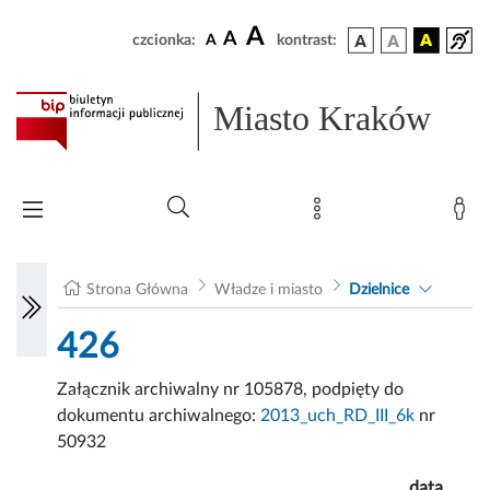
A
A
czcionka:
A
kontrast:
Miasto Kraków
Strona Główna
Władze i miasto
Dzielnice
426
Załącznik archiwalny nr 105878, podpięty do
dokumentu archiwalnego:
2013_uch_RD_III_6k
nr
50932
data