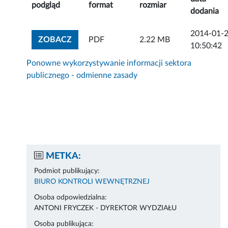
podgląd
format
rozmiar
dodania
2014-01-
ZOBACZ ZAŁĄCZNIK
ZOBACZ
PDF
2.22 MB
10:50:42
Ponowne wykorzystywanie informacji sektora
publicznego - odmienne zasady
METKA:
Podmiot publikujący:
BIURO KONTROLI WEWNĘTRZNEJ
Osoba odpowiedzialna:
ANTONI FRYCZEK - DYREKTOR WYDZIAŁU
Osoba publikująca: