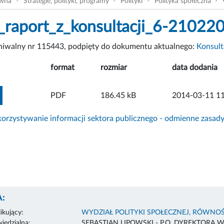
ówna
Strategie, polityki, programy
Polityki
Polityka społeczna
raport_z_konsultacji_6-21022
chiwalny nr 115443, podpięty do dokumentu aktualnego:
Konsult
format
rozmiar
data dodania
ZOBACZ ZAŁĄCZNIK
PDF
186.45 kB
2014-03-11 11
rzystywanie informacji sektora publicznego - odmienne zasad
:
ikujący:
WYDZIAŁ POLITYKI SPOŁECZNEJ, RÓWNOŚ
edzialna:
SEBASTIAN LIPOWSKI - P.O. DYREKTORA 