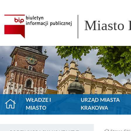
Miasto
WŁADZE I
URZĄD MIASTA
MIASTO
KRAKOWA