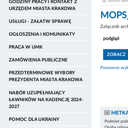
Strona Gł
GODZINY PRACY I KONTAKT Z
URZĘDEM MIASTA KRAKOWA
MOPS_
USŁUGI - ZAŁATW SPRAWĘ
Załącznik ar
OGŁOSZENIA I KOMUNIKATY
podgląd
PRACA W UMK
ZOBACZ
ZAMÓWIENIA PUBLICZNE
Ponowne wyko
PRZEDTERMINOWE WYBORY
PREZYDENTA MIASTA KRAKOWA
NABÓR UZUPEŁNIAJĄCY
ŁAWNIKÓW NA KADENCJĘ 2024-
2027
METKA
POMOC DLA UKRAINY
Podmiot publ
Osoba odpowi