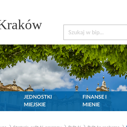
 Kraków
Szukaj w bip
JEDNOSTKI
FINANSE I
MIEJSKIE
MIENIE