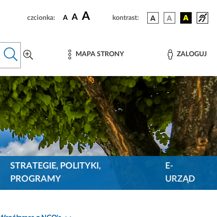
A
A
czcionka:
A
kontrast:
MAPA STRONY
ZALOGUJ
STRATEGIE, POLITYKI,
E-
PROGRAMY
URZĄD