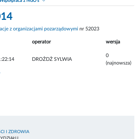
Współpraca z NGO's
014
acje z organizacjami pozarządowymi
nr 52023
operator
wersja
0
:22:14
DROŻDŻ SYLWIA
(najnowsza)
y
CI I ZDROWIA
WYDZIAŁU