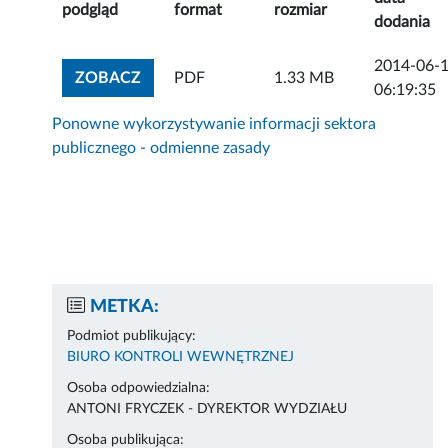
podgląd
format
rozmiar
dodania
2014-06-
ZOBACZ ZAŁĄCZNIK
ZOBACZ
PDF
1.33 MB
06:19:35
Ponowne wykorzystywanie informacji sektora
publicznego - odmienne zasady
METKA:
Podmiot publikujący:
BIURO KONTROLI WEWNĘTRZNEJ
Osoba odpowiedzialna:
ANTONI FRYCZEK - DYREKTOR WYDZIAŁU
Osoba publikująca: