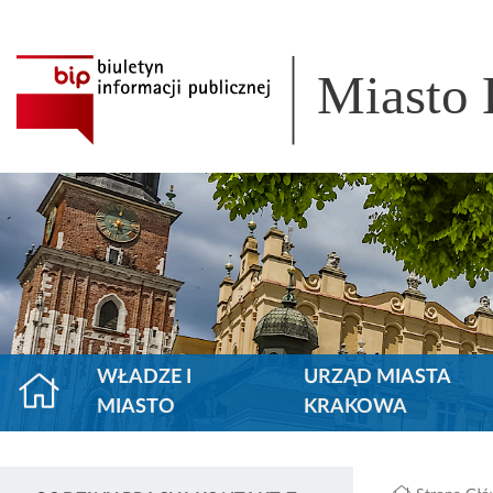
Miasto
WŁADZE I
URZĄD MIASTA
MIASTO
KRAKOWA