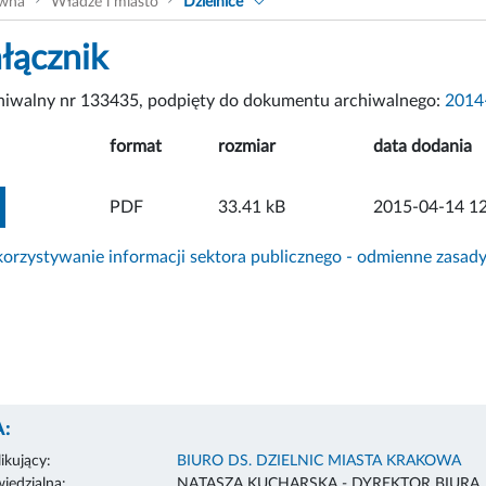
ówna
Władze i miasto
Dzielnice
łącznik
chiwalny nr 133435, podpięty do dokumentu archiwalnego:
2014
format
rozmiar
data dodania
ZOBACZ ZAŁĄCZNIK
PDF
33.41 kB
2015-04-14 12
rzystywanie informacji sektora publicznego - odmienne zasad
:
ikujący:
BIURO DS. DZIELNIC MIASTA KRAKOWA
edzialna:
NATASZA KUCHARSKA - DYREKTOR BIURA