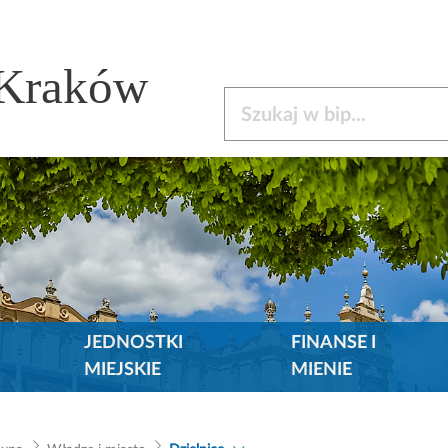
 Kraków
Szukaj w bip
JEDNOSTKI
FINANSE I
MIEJSKIE
MIENIE