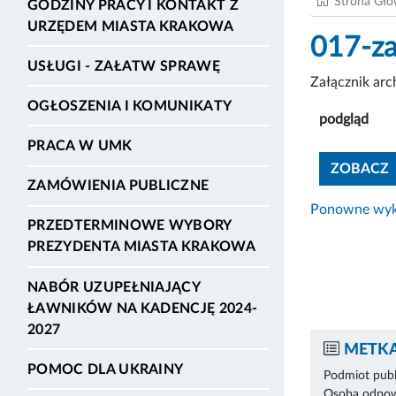
Strona Gł
GODZINY PRACY I KONTAKT Z
URZĘDEM MIASTA KRAKOWA
017-za
USŁUGI - ZAŁATW SPRAWĘ
Załącznik ar
OGŁOSZENIA I KOMUNIKATY
podgląd
PRACA W UMK
ZOBACZ
ZAMÓWIENIA PUBLICZNE
Ponowne wyko
PRZEDTERMINOWE WYBORY
PREZYDENTA MIASTA KRAKOWA
NABÓR UZUPEŁNIAJĄCY
ŁAWNIKÓW NA KADENCJĘ 2024-
2027
METKA
POMOC DLA UKRAINY
Podmiot publ
Osoba odpowi