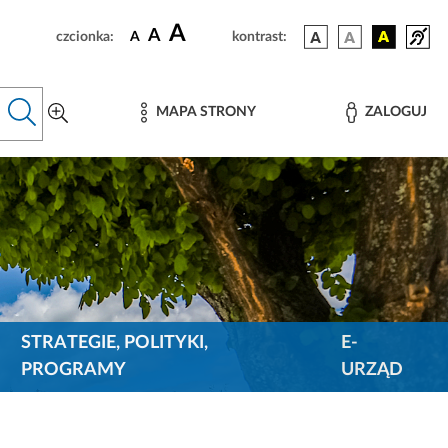
A
A
czcionka:
A
kontrast:
MAPA STRONY
ZALOGUJ
STRATEGIE, POLITYKI,
E-
PROGRAMY
URZĄD