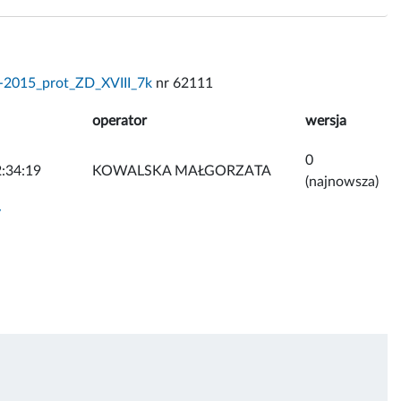
-2015_prot_ZD_XVIII_7k
nr 62111
operator
wersja
0
:34:19
KOWALSKA MAŁGORZATA
(najnowsza)
y