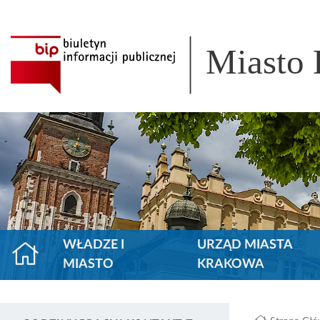
Miasto
WŁADZE I
URZĄD MIASTA
MIASTO
KRAKOWA