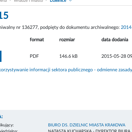
ówna
Władze i miasto
Dzielnice
15
chiwalny nr 136277, podpięty do dokumentu archiwalnego:
2014
format
rozmiar
data dodania
ZOBACZ ZAŁĄCZNIK
PDF
146.6 kB
2015-05-28 09
rzystywanie informacji sektora publicznego - odmienne zasad
:
ikujący:
BIURO DS. DZIELNIC MIASTA KRAKOWA
edzialna:
NATASZA KUCHARSKA - DYREKTOR BIURA