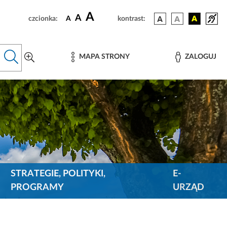
A
A
czcionka:
A
kontrast:
MAPA STRONY
ZALOGUJ
STRATEGIE, POLITYKI,
E-
PROGRAMY
URZĄD