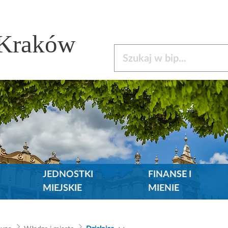
 Kraków
Szukaj w bip
JEDNOSTKI
FINANSE I
MIEJSKIE
MIENIE