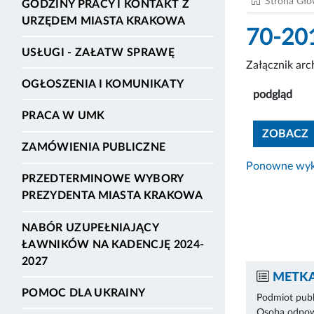
Strona Gł
GODZINY PRACY I KONTAKT Z
URZĘDEM MIASTA KRAKOWA
70-20
USŁUGI - ZAŁATW SPRAWĘ
Załącznik ar
OGŁOSZENIA I KOMUNIKATY
podgląd
PRACA W UMK
ZOBACZ
ZAMÓWIENIA PUBLICZNE
Ponowne wyko
PRZEDTERMINOWE WYBORY
PREZYDENTA MIASTA KRAKOWA
NABÓR UZUPEŁNIAJĄCY
ŁAWNIKÓW NA KADENCJĘ 2024-
2027
METKA
POMOC DLA UKRAINY
Podmiot publ
Osoba odpowi