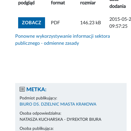
podgląd
format
rozmiar
dodania
2015-05-
ZOBACZ ZAŁĄCZNIK
ZOBACZ
PDF
146.23 kB
09:57:25
Ponowne wykorzystywanie informacji sektora
publicznego - odmienne zasady
METKA:
Podmiot publikujący:
BIURO DS. DZIELNIC MIASTA KRAKOWA
Osoba odpowiedzialna:
NATASZA KUCHARSKA - DYREKTOR BIURA
Osoba publikująca: