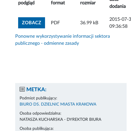
podgląd
format
rozmiar
dodania
2015-07-
ZOBACZ ZAŁĄCZNIK
ZOBACZ
PDF
36.99 kB
09:36:58
Ponowne wykorzystywanie informacji sektora
publicznego - odmienne zasady
METKA:
Podmiot publikujący:
BIURO DS. DZIELNIC MIASTA KRAKOWA
Osoba odpowiedzialna:
NATASZA KUCHARSKA - DYREKTOR BIURA
Osoba publikująca: