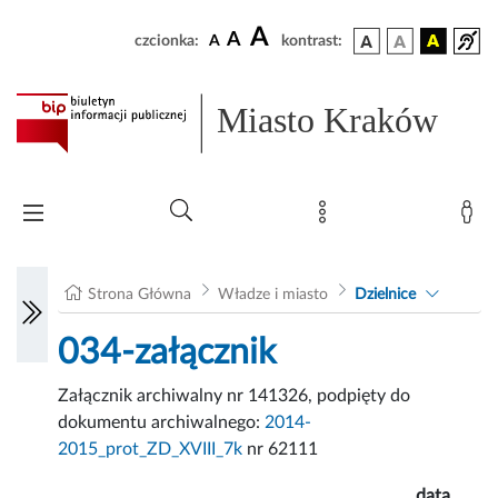
A
A
czcionka:
A
kontrast:
Miasto Kraków
Strona Główna
Władze i miasto
Dzielnice
034-załącznik
Załącznik archiwalny nr 141326, podpięty do
dokumentu archiwalnego:
2014-
2015_prot_ZD_XVIII_7k
nr 62111
data