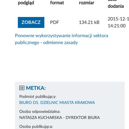
podgląd
format
rozmiar
dodania
2015-12-
ZOBACZ ZAŁĄCZNIK
ZOBACZ
PDF
134.21 kB
14:21:00
Ponowne wykorzystywanie informacji sektora
publicznego - odmienne zasady
METKA:
Podmiot publikujący:
BIURO DS. DZIELNIC MIASTA KRAKOWA
Osoba odpowiedzialna:
NATASZA KUCHARSKA - DYREKTOR BIURA
Osoba publikująca: