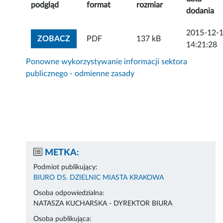
podgląd
format
rozmiar
dodania
2015-12-
ZOBACZ ZAŁĄCZNIK
ZOBACZ
PDF
137 kB
14:21:28
Ponowne wykorzystywanie informacji sektora
publicznego - odmienne zasady
METKA:
Podmiot publikujący:
BIURO DS. DZIELNIC MIASTA KRAKOWA
Osoba odpowiedzialna:
NATASZA KUCHARSKA - DYREKTOR BIURA
Osoba publikująca: