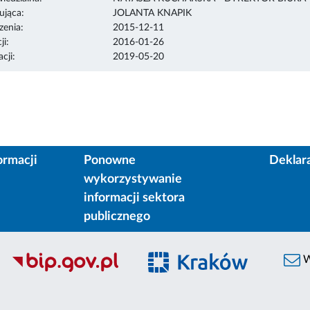
ująca:
JOLANTA KNAPIK
enia:
2015-12-11
ji:
2016-01-26
cji:
2019-05-20
ormacji
Ponowne
Deklar
wykorzystywanie
informacji sektora
publicznego
W