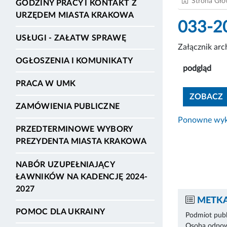
Strona Gł
GODZINY PRACY I KONTAKT Z
URZĘDEM MIASTA KRAKOWA
033-2
USŁUGI - ZAŁATW SPRAWĘ
Załącznik ar
OGŁOSZENIA I KOMUNIKATY
podgląd
PRACA W UMK
ZOBACZ
ZAMÓWIENIA PUBLICZNE
Ponowne wyko
PRZEDTERMINOWE WYBORY
PREZYDENTA MIASTA KRAKOWA
NABÓR UZUPEŁNIAJĄCY
ŁAWNIKÓW NA KADENCJĘ 2024-
2027
METKA
POMOC DLA UKRAINY
Podmiot publ
Osoba odpowi