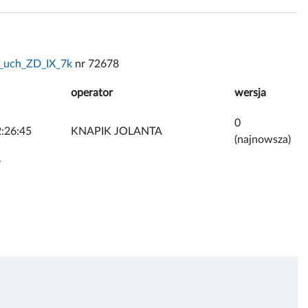
_uch_ZD_IX_7k
nr 72678
operator
wersja
0
:26:45
KNAPIK JOLANTA
(najnowsza)
y