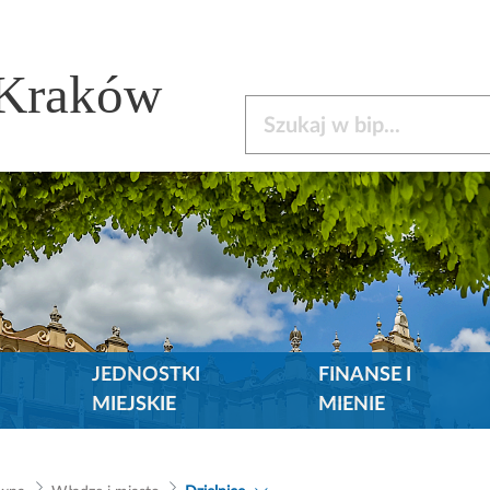
 Kraków
Szukaj w bip
JEDNOSTKI
FINANSE I
MIEJSKIE
MIENIE