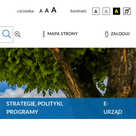
A
A
czcionka:
A
kontrast:
MAPA STRONY
ZALOGUJ
STRATEGIE, POLITYKI,
E-
PROGRAMY
URZĄD