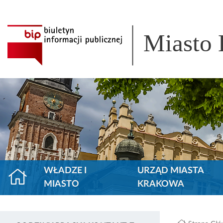
Miasto
WŁADZE I
URZĄD MIASTA
MIASTO
KRAKOWA