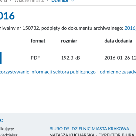
ówna
Władze i miasto
Dzielnice
016
chiwalny nr 150732, podpięty do dokumentu archiwalnego:
2016
format
rozmiar
data dodania
ZOBACZ ZAŁĄCZNIK
PDF
192.3 kB
2016-01-26 12
rzystywanie informacji sektora publicznego - odmienne zasad
:
ikujący:
BIURO DS. DZIELNIC MIASTA KRAKOWA
edzialna:
NATASZA KUCHARSKA - DYREKTOR BIURA